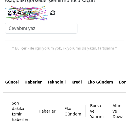
Aşağıdaki görselde işlemin sonucu kaçtır?
* Bu içerik ile ilgili yorum yok, ilk yorumu siz yazın, tartışalım *
Güncel
Haberler
Teknoloji
Kredi
Eko Gündem
Bors
Son
Borsa
Altın
dakika
Eko
Haberler
ve
ve
İzmir
Gündem
Yatırım
Döviz
haberleri