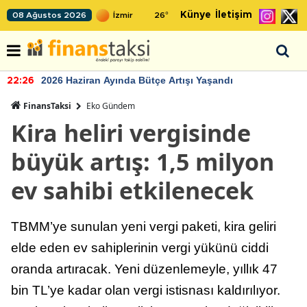
Künye
İletişim
08 Ağustos 2026
26
°
2026 Haziran Ayında Bütçe Artışı Yaşandı
22:26
FinansTaksi
Eko Gündem
Kira heliri vergisinde
büyük artış: 1,5 milyon
ev sahibi etkilenecek
TBMM’ye sunulan yeni vergi paketi, kira geliri
elde eden ev sahiplerinin vergi yükünü ciddi
oranda artıracak. Yeni düzenlemeyle, yıllık 47
bin TL’ye kadar olan vergi istisnası kaldırılıyor.