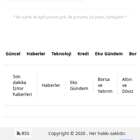
* Bu içerik ile ilgili yorum yok, ilk yorumu siz yazın, tartışalım *
Güncel
Haberler
Teknoloji
Kredi
Eko Gündem
Bors
Son
Borsa
Altın
dakika
Eko
Haberler
ve
ve
İzmir
Gündem
Yatırım
Döviz
haberleri
RSS
Copyright © 2026 . Her hakkı saklıdır.