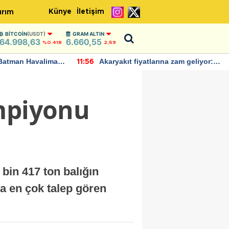
Künye
İletişim
ırım
BITCOIN
(USDT)
GRAM ALTIN
64.998,63
6.660,55
%0.418
2,59
Batman Havalimanı
Akaryakıt fiyatlarına zam geliyor:
11:56
 açıklamalarda
Yeni tarih açıklandı
ampiyonu
bin 417 ton balığın
ra en çok talep gören