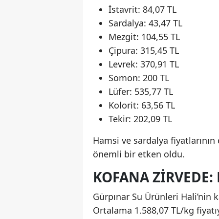
İstavrit: 84,07 TL
Sardalya: 43,47 TL
Mezgit: 104,55 TL
Çipura: 315,45 TL
Levrek: 370,91 TL
Somon: 200 TL
Lüfer: 535,77 TL
Kolorit: 63,56 TL
Tekir: 202,09 TL
Hamsi ve sardalya fiyatlarının 
önemli bir etken oldu.
KOFANA ZIRVEDE: 
Gürpınar Su Ürünleri Hali’nin ka
Ortalama 1.588,07 TL/kg fiyatı