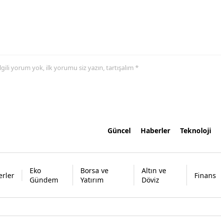
 ilgili yorum yok, ilk yorumu siz yazın, tartışalım *
Güncel
Haberler
Teknoloji
Eko
Borsa ve
Altın ve
rler
Finans
Gündem
Yatırım
Döviz