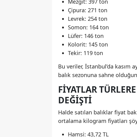
Mezgit: 397 ton
Çipura: 271 ton
Levrek: 254 ton
Somon: 164 ton
Lüfer: 146 ton
Kolorit: 145 ton
Tekir: 119 ton
Bu veriler, İstanbul’da kasım 
balık sezonuna sahne olduğunu
FIYATLAR TÜRLERE
DEĞIŞTI
Halde satılan balıklar fiyat ba
ortalama kilogram fiyatları şöy
Hamsi: 43,72 TL