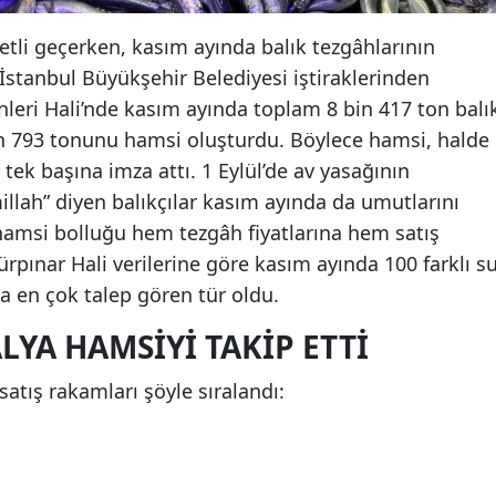
etli geçerken, kasım ayında balık tezgâhlarının
 İstanbul Büyükşehir Belediyesi iştiraklerinden
leri Hali’nde kasım ayında toplam 8 bin 417 ton balı
n 793 tonunu hamsi oluşturdu. Böylece hamsi, halde
 tek başına imza attı. 1 Eylül’de av yasağının
illah” diyen balıkçılar kasım ayında da umutlarını
hamsi bolluğu hem tezgâh fiyatlarına hem satış
rpınar Hali verilerine göre kasım ayında 100 farklı s
ra en çok talep gören tür oldu.
LYA HAMSIYI TAKIP ETTI
tış rakamları şöyle sıralandı: