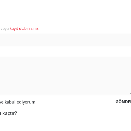
veya
kayıt olabilirsiniz
.
GÖNDE
e kabul ediyorum
 kaçtır?