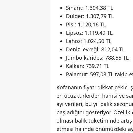
Sinarit: 1.394,38 TL
Dülger: 1.307,79 TL
Pisi: 1.120,16 TL
Lipsoz: 1.119,49 TL
Lahoz: 1.024,50 TL
Deniz levreği: 812,04 TL
Jumbo karides: 788,55 TL
Kalkan: 739,71 TL
Palamut: 597,08 TL takip et
Kofananın fiyatı dikkat çekici 
en ucuz türlerden hamsi ve sar
ayı verileri, bu yıl balık sezo
başladığını gösteriyor. Özelli
olması balık tüketiminde artış
etmesi halinde önümüzdeki ayl