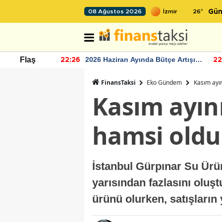
26
°
08 Ağustos 2026
Gün
r seviyesinin
2026 Haziran Ayında Bütçe Artışı
Flaş
22:26
22
Yaşandı
FinansTaksi
Eko Gündem
Kasım ayı
Kasım ayın
hamsi oldu
İstanbul Gürpınar Su Ürün
yarısından fazlasını oluş
ürünü olurken, satışların 