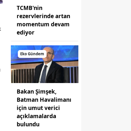
TCMB'nin
rezervlerinde artan
momentum devam
k
ediyor
Eko Gündem
u
Bakan Şimşek,
Batman Havalimanı
için umut verici
açıklamalarda
bulundu