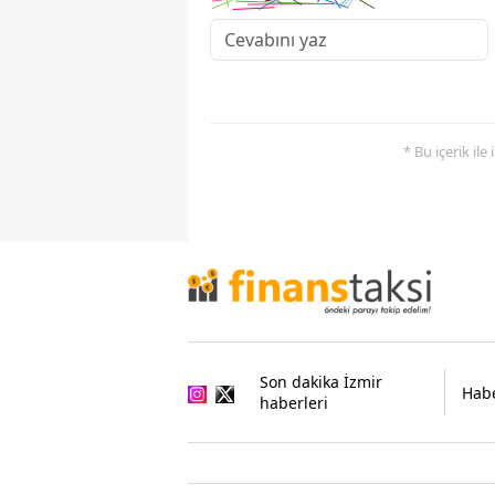
* Bu içerik ile
Son dakika İzmir
Habe
haberleri