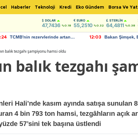
cel
Haberler
Teknoloji
Kredi
Eko Gündem
Borsa Ve Yat
DOLAR
EURO
STERLIN
47,7436
55,2510
64,4811
%0.18
%0.32
%0.38
TCMB'nin rezervlerinde artan
Bakan Şimşek, 
:24
12:03
momentum devam ediyor
için umut verici
bulundu
nın balık tezgahı şampiyonu hamsi oldu
ın balık tezgahı ş
leri Hali’nde kasım ayında satışa sunulan 8 
turan 4 bin 793 ton hamsi, tezgâhların açık a
yüzde 57’sini tek başına üstlendi