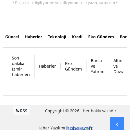
* Bu içerik ile ilgili yorum yok, ilk yorumu siz yazın, tartışalım *
Güncel
Haberler
Teknoloji
Kredi
Eko Gündem
Bors
Son
Borsa
Altın
dakika
Eko
Haberler
ve
ve
İzmir
Gündem
Yatırım
Döviz
haberleri
RSS
Copyright © 2026 . Her hakkı saklıdır.
Haber Yazılımı