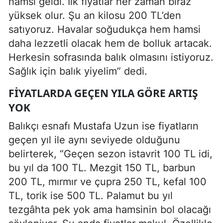
hamsi geldi. İlk fiyatlar her zaman biraz
yüksek olur. Şu an kilosu 200 TL’den
satıyoruz. Havalar soğudukça hem hamsi
daha lezzetli olacak hem de bolluk artacak.
Herkesin sofrasında balık olmasını istiyoruz.
Sağlık için balık yiyelim” dedi.
FIYATLARDA GEÇEN YILA GÖRE ARTIŞ
YOK
Balıkçı esnafı Mustafa Uzun ise fiyatların
geçen yıl ile aynı seviyede olduğunu
belirterek, “Geçen sezon istavrit 100 TL idi,
bu yıl da 100 TL. Mezgit 150 TL, barbun
200 TL, mırmır ve çupra 250 TL, kefal 100
TL, torik ise 500 TL. Palamut bu yıl
tezgâhta pek yok ama hamsinin bol olacağı