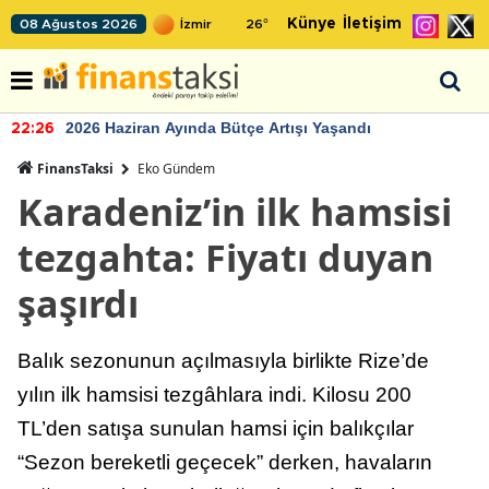
Künye
İletişim
08 Ağustos 2026
26
°
2026 Haziran Ayında Bütçe Artışı Yaşandı
22:26
FinansTaksi
Eko Gündem
Karadeniz’in ilk hamsisi
tezgahta: Fiyatı duyan
şaşırdı
Balık sezonunun açılmasıyla birlikte Rize’de
yılın ilk hamsisi tezgâhlara indi. Kilosu 200
TL’den satışa sunulan hamsi için balıkçılar
“Sezon bereketli geçecek” derken, havaların