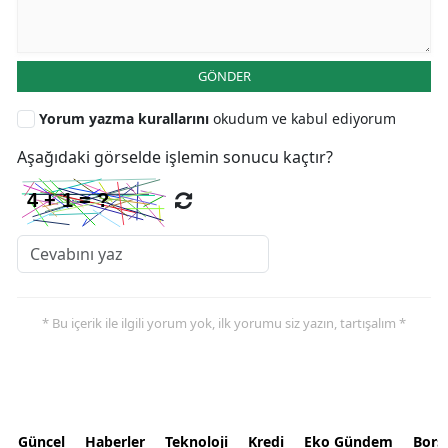
GÖNDER
Yorum yazma kurallarını
okudum ve kabul ediyorum
Aşağıdaki görselde işlemin sonucu kaçtır?
* Bu içerik ile ilgili yorum yok, ilk yorumu siz yazın, tartışalım *
Güncel
Haberler
Teknoloji
Kredi
Eko Gündem
Bors