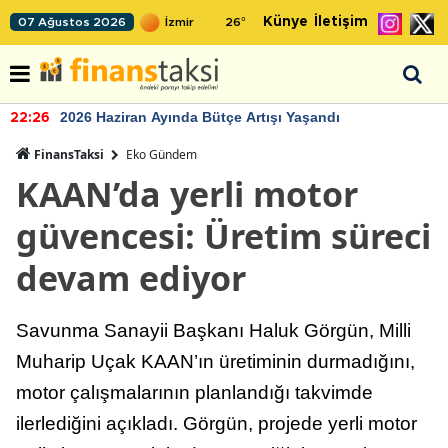
Künye
İletişim
07 Ağustos 2026
26
°
2026 Haziran Ayında Bütçe Artışı Yaşandı
22:26
FinansTaksi
Eko Gündem
KAAN’da yerli motor
güvencesi: Üretim süreci
devam ediyor
Savunma Sanayii Başkanı Haluk Görgün, Milli
Muharip Uçak KAAN’ın üretiminin durmadığını,
motor çalışmalarının planlandığı takvimde
ilerlediğini açıkladı. Görgün, projede yerli motor