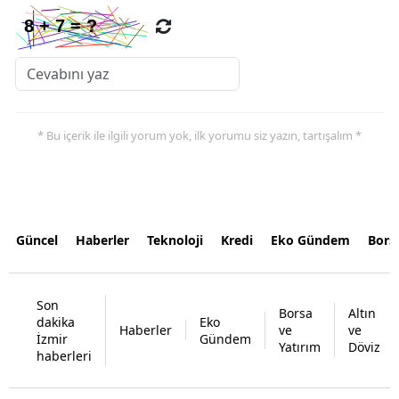
* Bu içerik ile ilgili yorum yok, ilk yorumu siz yazın, tartışalım *
Güncel
Haberler
Teknoloji
Kredi
Eko Gündem
Bors
Son
Borsa
Altın
dakika
Eko
Haberler
ve
ve
İzmir
Gündem
Yatırım
Döviz
haberleri