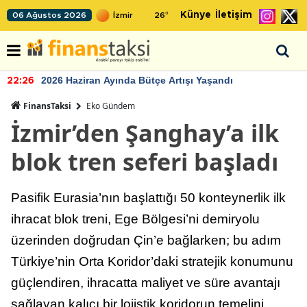
Künye
İletişim
06 Ağustos 2026
26
°
2026 Haziran Ayında Bütçe Artışı Yaşandı
22:26
FinansTaksi
Eko Gündem
İzmir’den Şanghay’a ilk
blok tren seferi başladı
Pasifik Eurasia’nın başlattığı 50 konteynerlik ilk
ihracat blok treni, Ege Bölgesi’ni demiryolu
üzerinden doğrudan Çin’e bağlarken; bu adım
Türkiye’nin Orta Koridor’daki stratejik konumunu
güçlendiren, ihracatta maliyet ve süre avantajı
sağlayan kalıcı bir lojistik koridorun temelini