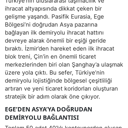
Türkiye’nin uluslararası taşımacılık ve
ihracat altyapısında dikkat çeken bir
gelişme yaşandı. Pasifik Eurasia, Ege
Bölgesi’ni doğrudan Asya pazarına
bağlayan ilk demiryolu ihracat hattını
devreye alarak önemli bir eşiği geride
bıraktı. İzmir’den hareket eden ilk ihracat
blok treni, Çin’in en önemli ticaret
merkezlerinden biri olan Şanghay’a ulaşmak
üzere yola çıktı. Bu sefer, Türkiye’nin
demiryolu lojistiğinde bölgesel çeşitliliği
artıran ve yeni ticaret koridorları oluşturan
stratejik bir adım olarak öne çıkıyor.
EGE’DEN ASYA’YA DOĞRUDAN
DEMIRYOLU BAĞLANTISI
Toplam 50 adet 40’lık konteynerden oluşan