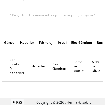
* Bu içerik ile ilgili yorum yok, ilk yorumu siz yazın, tartışalım *
Güncel
Haberler
Teknoloji
Kredi
Eko Gündem
Bors
Son
Borsa
Altın
dakika
Eko
Haberler
ve
ve
İzmir
Gündem
Yatırım
Döviz
haberleri
RSS
Copyright © 2026 . Her hakkı saklıdır.