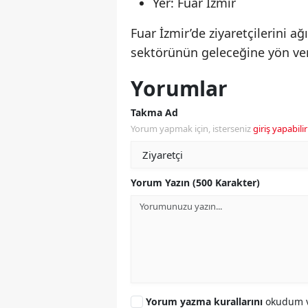
Yer: Fuar İzmir
Fuar İzmir’de ziyaretçilerini 
sektörünün geleceğine yön ve
Yorumlar
Takma Ad
Yorum yapmak için, isterseniz
giriş yapabilir
Yorum Yazın (500 Karakter)
Yorum yazma kurallarını
okudum v