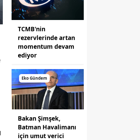
TCMB'nin
rezervlerinde artan
momentum devam
ediyor
e
Eko Gündem
Bakan Şimşek,
Batman Havalimanı
l
için umut verici