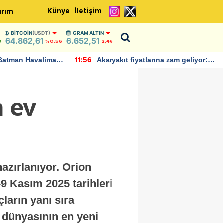
Künye
İletişim
ırım
BITCOIN
(USDT)
GRAM ALTIN
64.862,61
6.652,51
8
%0.56
2,46
Batman Havalimanı
Akaryakıt fiyatlarına zam geliyor:
11:56
 açıklamalarda
Yeni tarih açıklandı
a ev
azırlanıyor. Orion
9 Kasım 2025 tarihleri
çların yanı sıra
v dünyasının en yeni