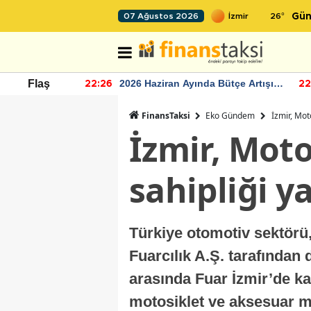
26
°
07 Ağustos 2026
Gün
r seviyesinin
2026 Haziran Ayında Bütçe Artışı
Flaş
22:26
22
Yaşandı
FinansTaksi
Eko Gündem
İzmir, Mot
İzmir, Moto
sahipliği 
Türkiye otomotiv sektörü
Fuarcılık A.Ş. tarafından
arasında Fuar İzmir’de kapı
motosiklet ve aksesuar ma