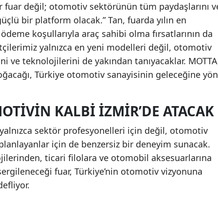
r fuar değil; otomotiv sektörünün tüm paydaşlarını v
güçlü bir platform olacak.” Tan, fuarda yılın en
 ödeme koşullarıyla araç sahibi olma fırsatlarının da
etçilerimiz yalnızca en yeni modelleri değil, otomotiv
ni ve teknolojilerini de yakından tanıyacaklar. MOTTA
 doğacağı, Türkiye otomotiv sanayisinin geleceğine yön
OTIVIN KALBI İZMIR’DE ATACAK
yalnızca sektör profesyonelleri için değil, otomotiv
 planlayanlar için de benzersiz bir deneyim sunacak.
ojilerinden, ticari filolara ve otomobil aksesuarlarına
ergileneceği fuar, Türkiye’nin otomotiv vizyonuna
efliyor.