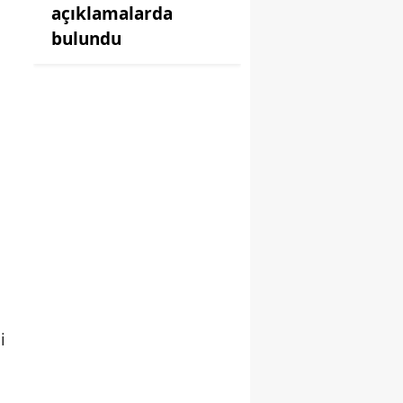
açıklamalarda
bulundu
i