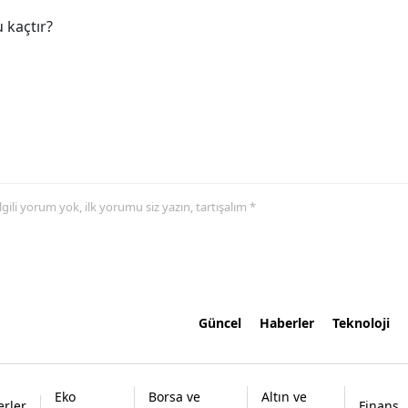
 kaçtır?
 ilgili yorum yok, ilk yorumu siz yazın, tartışalım *
Güncel
Haberler
Teknoloji
Eko
Borsa ve
Altın ve
rler
Finans