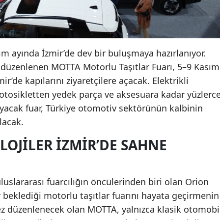
m ayında İzmir’de dev bir buluşmaya hazırlanıyor.
n düzenlenen MOTTA Motorlu Taşıtlar Fuarı, 5–9 Kasım
ir’de kapılarını ziyaretçilere açacak. Elektrikli
motosikletten yedek parça ve aksesuara kadar yüzlerc
ayacak fuar, Türkiye otomotiv sektörünün kalbinin
lacak.
LOJILER İZMIR’DE SAHNE
uluslararası fuarcılığın öncülerinden biri olan Orion
dır beklediği motorlu taşıtlar fuarını hayata geçirmenin
 kez düzenlenecek olan MOTTA, yalnızca klasik otomobi