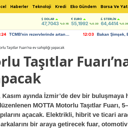
cel
Haberler
Teknoloji
Kredi
Eko Gündem
Borsa Ve Yat
DOLAR
EURO
STERLIN
47,7043
55,1992
64,4414
%0.15
%0.33
%0.3
TCMB'nin rezervlerinde artan
Bakan Şimşek, 
:24
12:03
momentum devam ediyor
için umut verici
bulundu
orlu Taşıtlar Fuarı’na ev sahipliği yapacak
rlu Taşıtlar Fuarı’n
yapacak
, Kasım ayında İzmir’de dev bir buluşmaya h
 düzenlenen MOTTA Motorlu Taşıtlar Fuarı, 5–
larını açacak. Elektrikli, hibrit ve ticari ara
rkalarını bir araya getirecek fuar, otomoti