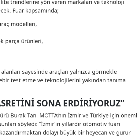
lite trendlerine yön veren markaları ve teknoloji
recek. Fuar kapsamında;
 araç modelleri,
k parça ürünleri,
m alanları sayesinde araçları yalnızca görmekle
bir test etme ve teknolojilerini yakından tanıma
ASRETINI SONA ERDIRIYORUZ”
ürü Burak Tan, MOTTA’nın İzmir ve Türkiye için öneml
şunları söyledi: “İzmir’in yıllardır otomotiv fuarı
e kazandırmaktan dolayı büyük bir heyecan ve gurur