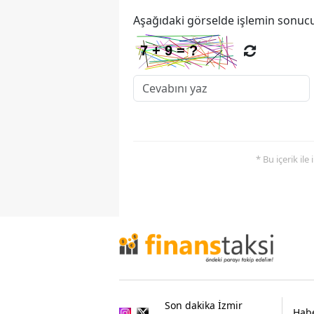
Aşağıdaki görselde işlemin sonucu
* Bu içerik ile
Son dakika İzmir
Habe