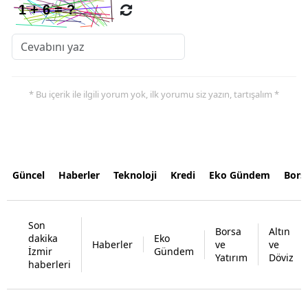
* Bu içerik ile ilgili yorum yok, ilk yorumu siz yazın, tartışalım *
Güncel
Haberler
Teknoloji
Kredi
Eko Gündem
Bors
Son
Borsa
Altın
dakika
Eko
Haberler
ve
ve
İzmir
Gündem
Yatırım
Döviz
haberleri