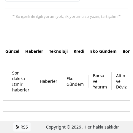
* Bu içerik ile ilgili yorum yok, ilk yorumu siz yazın, tartışalım *
Güncel
Haberler
Teknoloji
Kredi
Eko Gündem
Bors
Son
Borsa
Altın
dakika
Eko
Haberler
ve
ve
İzmir
Gündem
Yatırım
Döviz
haberleri
RSS
Copyright © 2026 . Her hakkı saklıdır.