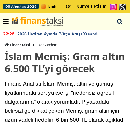
Künye
İletişim
08 Ağustos 2026
26
°
2026 Haziran Ayında Bütçe Artışı Yaşandı
22:26
FinansTaksi
Eko Gündem
İslam Memiş: Gram altın
6.500 TL’yi görecek
Finans Analisti İslam Memiş, altın ve gümüş
fiyatlarındaki sert yükselişi “nedensiz agresif
dalgalanma” olarak yorumladı. Piyasadaki
belirsizliğe dikkat çeken Memiş, gram altın için
uzun vadeli hedefini 6 bin 500 TL olarak açıkladı