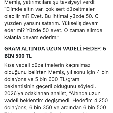
Memiş, yatırımcılara şu tavsiyeyi verdi:
“Elimde altın var, çok sert düzeltmeler
olabilir mi? Evet. Bu ihtimal yüzde 50. O
yüzden yarısını satarım. Yükseliş devam
eder mi? Yüzde 50 evet. O zaman elimde
kalanla devam ederim.”
GRAM ALTINDA UZUN VADELI HEDEF: 6
BIN 500 TL
Kısa vadeli düzeltmelerin kaçınılmaz
olduğunu belirten Memiş, yıl sonu için 4 bin
dolar/ons ve 5 bin 600 TL/gram
beklentisinin geçerli olduğunu söyledi.
2026’ya odaklanan analist, “Altında uzun
vadeli beklentim değişmedi. Hedefim 4.250
dolar/ons, 6 bin 350 ve ardından 6 bin 500