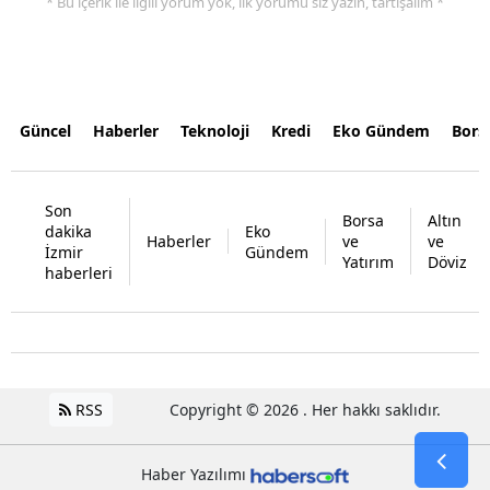
* Bu içerik ile ilgili yorum yok, ilk yorumu siz yazın, tartışalım *
Güncel
Haberler
Teknoloji
Kredi
Eko Gündem
Bors
Son
Borsa
Altın
dakika
Eko
Haberler
ve
ve
İzmir
Gündem
Yatırım
Döviz
haberleri
RSS
Copyright © 2026 . Her hakkı saklıdır.
Haber Yazılımı