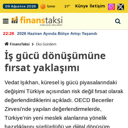
Künye
İletişim
09 Ağustos 2026
27
°
2026 Haziran Ayında Bütçe Artışı Yaşandı
22:26
FinansTaksi
Eko Gündem
İş gücü dönüşümüne
fırsat yaklaşımı
Vedat Işıkhan, küresel iş gücü piyasalarındaki
değişimi Türkiye açısından risk değil fırsat olarak
değerlendirdiklerini açıkladı. OECD Beceriler
Zirvesi’nde yapılan değerlendirmelerde,
Türkiye’nin yeni meslek alanlarına yönelik
hazırlıklarını sürdürdüğü ve dijital dönüşüm