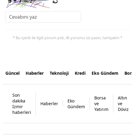
* Bu içerik ile ilgili yorum yok, ilk yorumu siz yazın, tartışalım *
Güncel
Haberler
Teknoloji
Kredi
Eko Gündem
Bors
Son
Borsa
Altın
dakika
Eko
Haberler
ve
ve
İzmir
Gündem
Yatırım
Döviz
haberleri