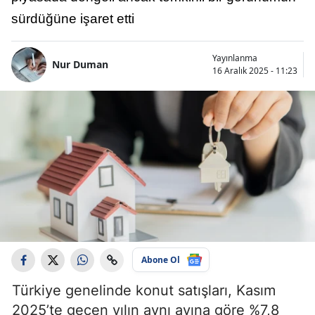
sürdüğüne işaret etti
Yayınlanma
Nur Duman
16 Aralık 2025 - 11:23
Abone Ol
Türkiye genelinde konut satışları, Kasım
2025’te geçen yılın aynı ayına göre %7,8