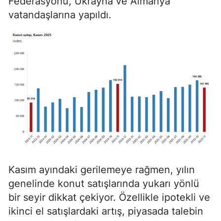
Federasyonu, Ukrayna ve Almanya
vatandaşlarına yapıldı.
Kasım ayındaki gerilemeye rağmen, yılın
genelinde konut satışlarında yukarı yönlü
bir seyir dikkat çekiyor. Özellikle ipotekli ve
ikinci el satışlardaki artış, piyasada talebin