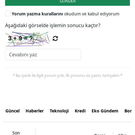
GÖNDER
Yorum yazma kurallarını
okudum ve kabul ediyorum
Aşağıdaki görselde işlemin sonucu kaçtır?
* Bu içerik ile ilgili yorum yok, ilk yorumu siz yazın, tartışalım *
Güncel
Haberler
Teknoloji
Kredi
Eko Gündem
Bors
Son