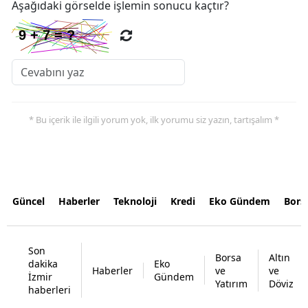
Aşağıdaki görselde işlemin sonucu kaçtır?
* Bu içerik ile ilgili yorum yok, ilk yorumu siz yazın, tartışalım *
Güncel
Haberler
Teknoloji
Kredi
Eko Gündem
Bors
Son
Borsa
Altın
dakika
Eko
Haberler
ve
ve
İzmir
Gündem
Yatırım
Döviz
haberleri