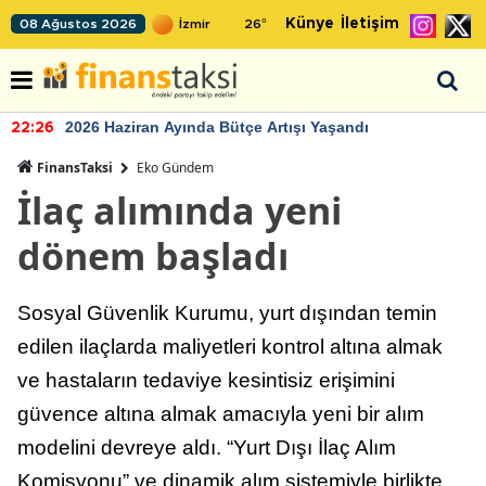
Künye
İletişim
08 Ağustos 2026
26
°
2026 Haziran Ayında Bütçe Artışı Yaşandı
22:26
FinansTaksi
Eko Gündem
İlaç alımında yeni
dönem başladı
Sosyal Güvenlik Kurumu, yurt dışından temin
edilen ilaçlarda maliyetleri kontrol altına almak
ve hastaların tedaviye kesintisiz erişimini
güvence altına almak amacıyla yeni bir alım
modelini devreye aldı. “Yurt Dışı İlaç Alım
Komisyonu” ve dinamik alım sistemiyle birlikte