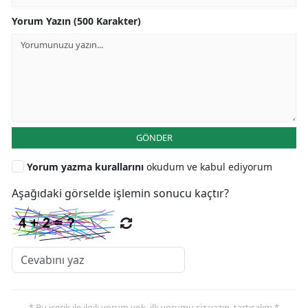
Yorum Yazın (500 Karakter)
GÖNDER
Yorum yazma kurallarını
okudum ve kabul ediyorum
Aşağıdaki görselde işlemin sonucu kaçtır?
* Bu içerik ile ilgili yorum yok, ilk yorumu siz yazın, tartışalım *