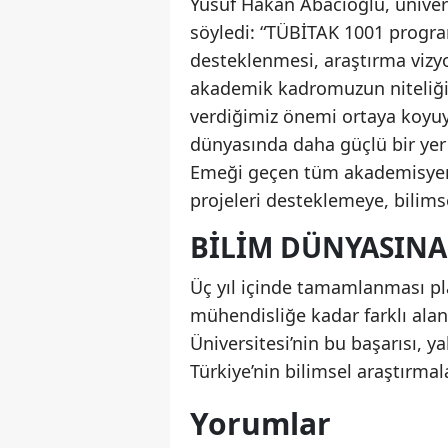
Yusuf Hakan Abacıoğlu, ünivers
söyledi: “TÜBİTAK 1001 progr
desteklenmesi, araştırma vizy
akademik kadromuzun niteliğin
verdiğimiz önemi ortaya koyuyo
dünyasında daha güçlü bir yer
Emeği geçen tüm akademisyenl
projeleri desteklemeye, bilim
BILIM DÜNYASINA
Üç yıl içinde tamamlanması pla
mühendisliğe kadar farklı alan
Üniversitesi’nin bu başarısı,
Türkiye’nin bilimsel araştırmal
Yorumlar