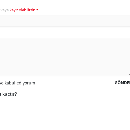
veya
kayıt olabilirsiniz
.
GÖNDE
e kabul ediyorum
 kaçtır?