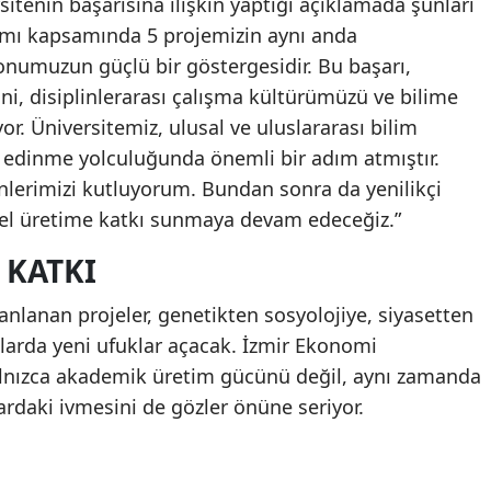
itenin başarısına ilişkin yaptığı açıklamada şunları
amı kapsamında 5 projemizin aynı anda
onumuzun güçlü bir göstergesidir. Bu başarı,
i, disiplinlerarası çalışma kültürümüzü ve bilime
r. Üniversitemiz, ulusal ve uluslararası bilim
 edinme yolculuğunda önemli bir adım atmıştır.
erimizi kutluyorum. Bundan sonra da yenilikçi
sel üretime katkı sunmaya devam edeceğiz.”
 KATKI
nlanan projeler, genetikten sosyolojiye, siyasetten
larda yeni ufuklar açacak. İzmir Ekonomi
 yalnızca akademik üretim gücünü değil, aynı zamanda
ardaki ivmesini de gözler önüne seriyor.