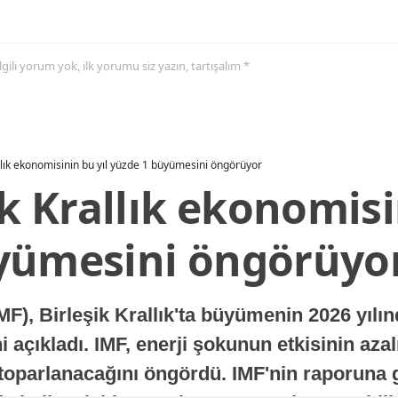
 ilgili yorum yok, ilk yorumu siz yazın, tartışalım *
allık ekonomisinin bu yıl yüzde 1 büyümesini öngörüyor
ik Krallık ekonomisi
yümesini öngörüyo
MF), Birleşik Krallık'ta büyümenin 2026 yılı
 açıkladı. IMF, enerji şokunun etkisinin azal
oparlanacağını öngördü. IMF'nin raporuna gö