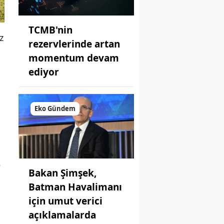
TCMB'nin
z
rezervlerinde artan
momentum devam
ediyor
Eko Gündem
e
Bakan Şimşek,
Batman Havalimanı
için umut verici
açıklamalarda