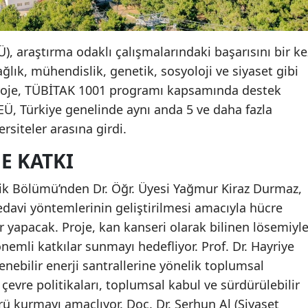
), araştırma odaklı çalışmalarındaki başarısını bir ke
ğlık, mühendislik, genetik, sosyoloji ve siyaset gibi
 proje, TÜBİTAK 1001 programı kapsamında destek
EÜ, Türkiye genelinde aynı anda 5 ve daha fazla
ersiteler arasına girdi.
E KATKI
ik Bölümü’nden Dr. Öğr. Üyesi Yağmur Kiraz Durmaz,
tedavi yöntemlerinin geliştirilmesi amacıyla hücre
r yapacak. Proje, kan kanseri olarak bilinen lösemiyl
mli katkılar sunmayı hedefliyor. Prof. Dr. Hayriye
enebilir enerji santrallerine yönelik toplumsal
, çevre politikaları, toplumsal kabul ve sürdürülebilir
rü kurmayı amaçlıyor. Doç. Dr. Serhun Al (Siyaset