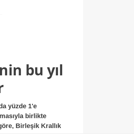
nin bu yıl
r
nda yüzde 1'e
masıyla birlikte
re, Birleşik Krallık