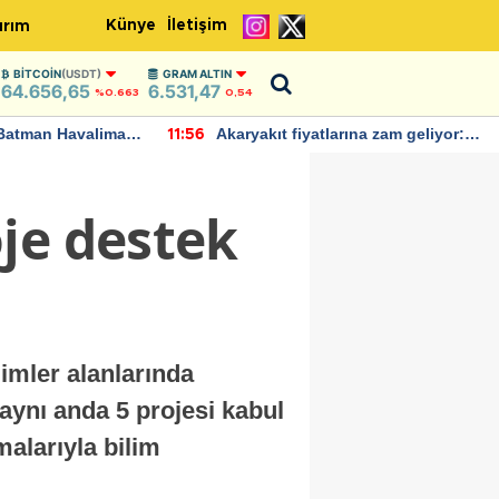
Künye
İletişim
ırım
BITCOIN
(USDT)
GRAM ALTIN
64.656,65
6.531,47
%0.663
0,54
Batman Havalimanı
Akaryakıt fiyatlarına zam geliyor:
11:56
 açıklamalarda
Yeni tarih açıklandı
je destek
limler alanlarında
 aynı anda 5 projesi kabul
malarıyla bilim