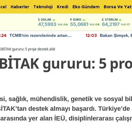
cel
Haberler
Teknoloji
Kredi
Eko Gündem
Borsa Ve Yat
DOLAR
EURO
STERLIN
47,5993
55,0681
64,2197
%0.06
%0.08
%0.17
TCMB'nin rezervlerinde artan
Bakan Şimşek, 
:24
12:03
momentum devam ediyor
için umut verici
bulundu
BİTAK gururu: 5 proje destek aldı
BİTAK gururu: 5 pro
i, sağlık, mühendislik, genetik ve sosyal bi
ÜBİTAK’tan destek almayı başardı. Türkiye’de
r arasında yer alan İEÜ, disiplinlerarası çalış