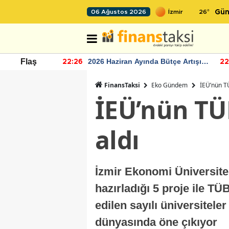
26
°
06 Ağustos 2026
Gün
r seviyesinin
2026 Haziran Ayında Bütçe Artışı
Flaş
22:26
22
Yaşandı
FinansTaksi
Eko Gündem
İEÜ’nün TÜ
İEÜ’nün TÜ
aldı
İzmir Ekonomi Üniversites
hazırladığı 5 proje ile T
edilen sayılı üniversitele
dünyasında öne çıkıyor