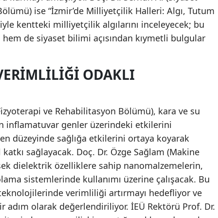
 Bölümü) ise “İzmir’de Milliyetçilik Halleri: Algı, Tutum
yle kentteki milliyetçilik algılarını inceleyecek; bu
 hem de siyaset bilimi açısından kıymetli bulgular
 VERIMLILIĞI ODAKLI
(Fizyoterapi ve Rehabilitasyon Bölümü), kara ve su
n inflamatuvar genler üzerindeki etkilerini
gen düzeyinde sağlığa etkilerini ortaya koyarak
l katkı sağlayacak. Doç. Dr. Özge Sağlam (Makine
ek dielektrik özelliklere sahip nanomalzemelerin,
olama sistemlerinde kullanımı üzerine çalışacak. Bu
teknolojilerinde verimliliği artırmayı hedefliyor ve
adım olarak değerlendiriliyor. İEÜ Rektörü Prof. Dr.