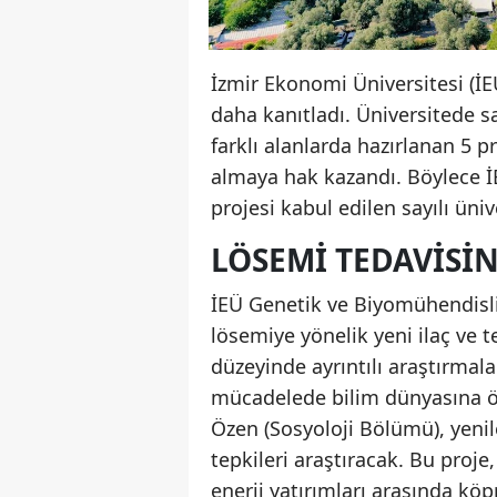
İzmir Ekonomi Üniversitesi (İEÜ
daha kanıtladı. Üniversitede sa
farklı alanlarda hazırlanan 5
almaya hak kazandı. Böylece İ
projesi kabul edilen sayılı üniv
LÖSEMI TEDAVISIN
İEÜ Genetik ve Biyomühendisl
lösemiye yönelik yeni ilaç ve 
düzeyinde ayrıntılı araştırmala
mücadelede bilim dünyasına öne
Özen (Sosyoloji Bölümü), yenil
tepkileri araştıracak. Bu proje
enerji yatırımları arasında köp