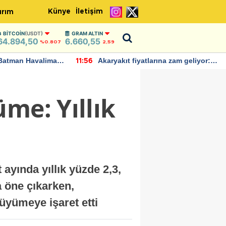
Künye
İletişim
ırım
BITCOIN
(USDT)
GRAM ALTIN
64.894,50
6.660,55
%0.807
2,59
Batman Havalimanı
Akaryakıt fiyatlarına zam geliyor:
11:56
 açıklamalarda
Yeni tarih açıklandı
me: Yıllık
ayında yıllık yüzde 2,3,
a öne çıkarken,
üyümeye işaret etti