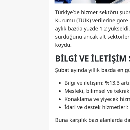
Türkiye’de hizmet sektörü şubat
Kurumu (TÜİK) verilerine göre 
aylık bazda yüzde 1,2 yükseld
sürdüğünü ancak alt sektörler 
koydu.
BILGI VE ILETIŞIM
Şubat ayında yıllık bazda en g
Bilgi ve iletişim: %13,3 artı
Mesleki, bilimsel ve teknik
Konaklama ve yiyecek hizme
İdari ve destek hizmetleri:
Buna karşılık bazı alanlarda d