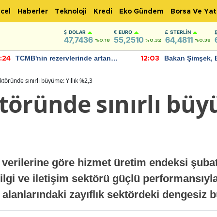
cel
Haberler
Teknoloji
Kredi
Eko Gündem
Borsa Ve Yat
DOLAR
EURO
STERLIN
47,7436
55,2510
64,4811
%0.18
%0.32
%0.38
TCMB'nin rezervlerinde artan
Bakan Şimşek, 
:24
12:03
momentum devam ediyor
için umut verici
bulundu
töründe sınırlı büyüme: Yıllık %2,3
öründe sınırlı büyü
 verilerine göre hizmet üretim endeksi şubat 
 Bilgi ve iletişim sektörü güçlü performansıyl
alanlarındaki zayıflık sektördeki dengesiz b