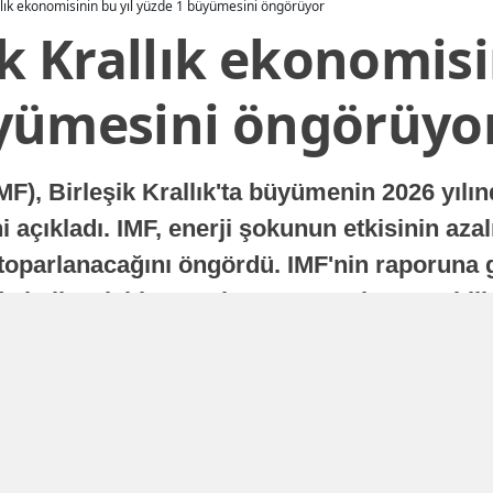
allık ekonomisinin bu yıl yüzde 1 büyümesini öngörüyor
ik Krallık ekonomisi
yümesini öngörüyo
MF), Birleşik Krallık'ta büyümenin 2026 yılı
 açıkladı. IMF, enerji şokunun etkisinin azal
oparlanacağını öngördü. IMF'nin raporuna gö
a istikrarlı bir toparlanma süreci yaşayabilir
Yayınlanma
16 Temmuz 2026 - 22:37