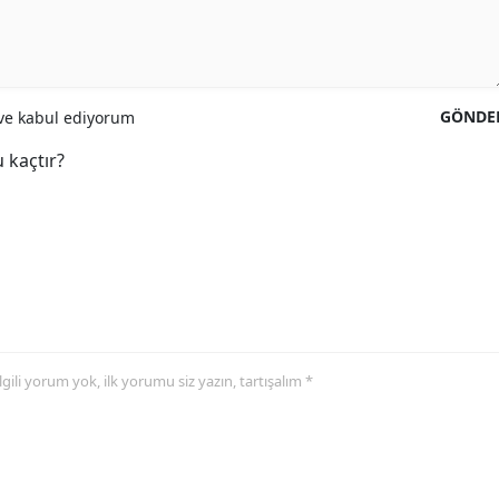
GÖNDE
e kabul ediyorum
 kaçtır?
 ilgili yorum yok, ilk yorumu siz yazın, tartışalım *