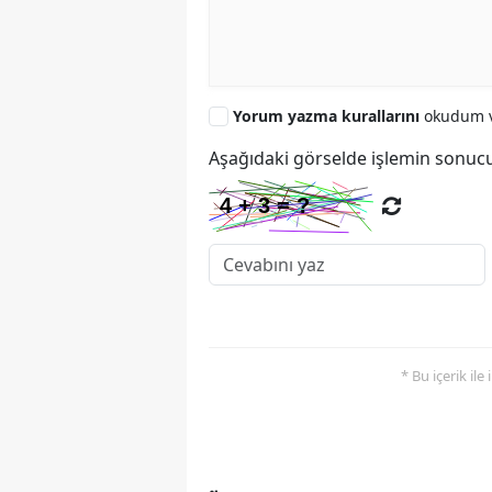
Yorum yazma kurallarını
okudum v
Aşağıdaki görselde işlemin sonucu
* Bu içerik ile