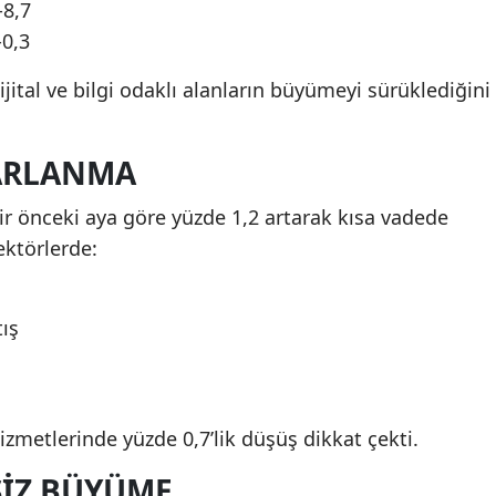
-8,7
0,3
jital ve bilgi odaklı alanların büyümeyi sürüklediğini
PARLANMA
ir önceki aya göre yüzde 1,2 artarak kısa vadede
ektörlerde:
tış
metlerinde yüzde 0,7’lik düşüş dikkat çekti.
SIZ BÜYÜME