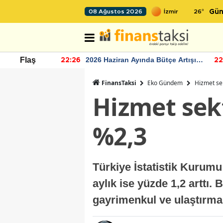
26
°
08 Ağustos 2026
Gün
r seviyesinin
2026 Haziran Ayında Bütçe Artışı
Flaş
22:26
22
Yaşandı
FinansTaksi
Eko Gündem
Hizmet sek
Hizmet sekt
%2,3
Türkiye İstatistik Kurumu
aylık ise yüzde 1,2 arttı.
gayrimenkul ve ulaştırma 