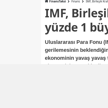
FinansTaksi
Finans
IMF, Birleşik Kr
IMF, Birleş
yüzde 1 bü
Uluslararası Para Fonu (I
gerilemesinin beklendiğini
ekonominin yavaş yavaş t
ekonomisi, sonraki yıllard
Nur Duman