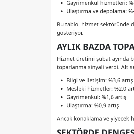
Gayrimenkul hizmetleri: %
Ulaştırma ve depolama: %-
Bu tablo, hizmet sektöründe di
gösteriyor.
AYLIK BAZDA TO
Hizmet üretimi şubat ayında b
toparlanma sinyali verdi. Alt s
Bilgi ve iletişim: %3,6 artış
Mesleki hizmetler: %2,0 ar
Gayrimenkul: %1,6 artış
Ulaştırma: %0,9 artış
Ancak konaklama ve yiyecek hiz
SEKTÖRDE DENGE