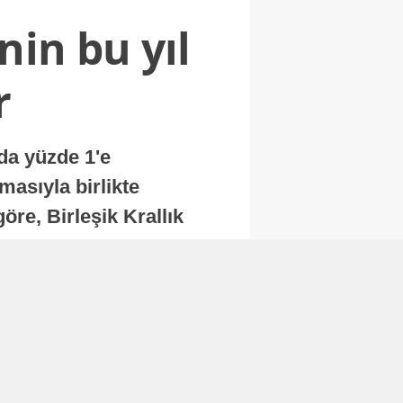
nin bu yıl
r
nda yüzde 1'e
masıyla birlikte
re, Birleşik Krallık
.
Abone Ol
Finans