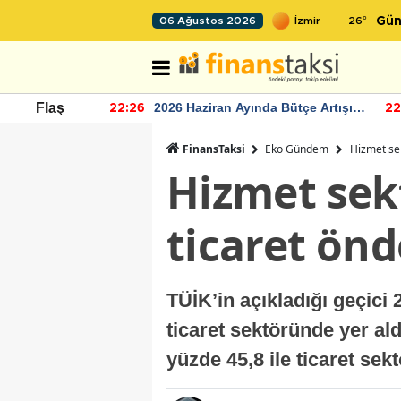
26
°
06 Ağustos 2026
Gün
r seviyesinin
2026 Haziran Ayında Bütçe Artışı
Flaş
22:26
22
Yaşandı
FinansTaksi
Eko Gündem
Hizmet sek
Hizmet sekt
ticaret önd
TÜİK’in açıkladığı geçici 
ticaret sektöründe yer al
yüzde 45,8 ile ticaret sek