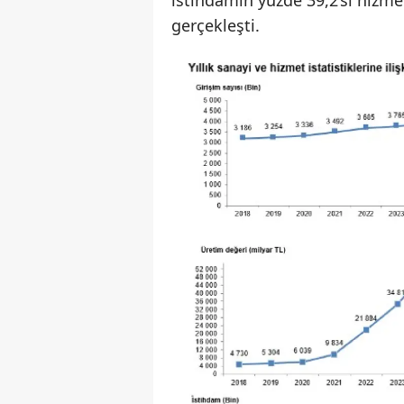
istihdamın yüzde 39,2’si hizme
gerçekleşti.