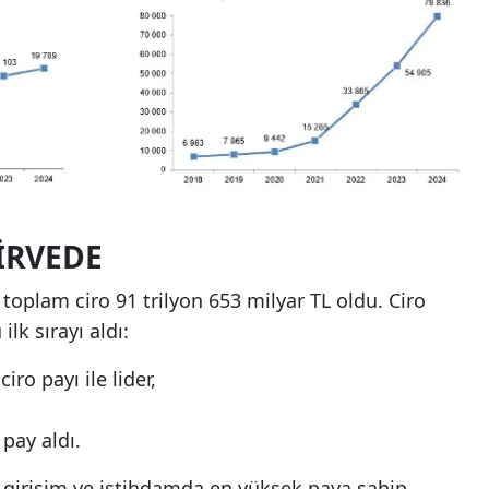
IRVEDE
toplam ciro 91 trilyon 653 milyar TL oldu. Ciro
ilk sırayı aldı:
iro payı ile lider,
pay aldı.
girişim ve istihdamda en yüksek paya sahip