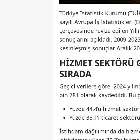
Türkiye İstatistik Kurumu (TÜ
sayılı Avrupa İş İstatistikleri
çerçevesinde revize edilen Yıll
sonuçlarını açıkladı. 2009-2023 y
kesinleşmiş sonuçlar Aralık 2
HIZMET SEKTÖRÜ G
SIRADA
Geçici verilere göre, 2024 yılı
bin 781 olarak kaydedildi. Bu g
Yüzde 44,4’ü hizmet sektö
Yüzde 35,1’i ticaret sektör
İstihdam dağılımında da hizmet