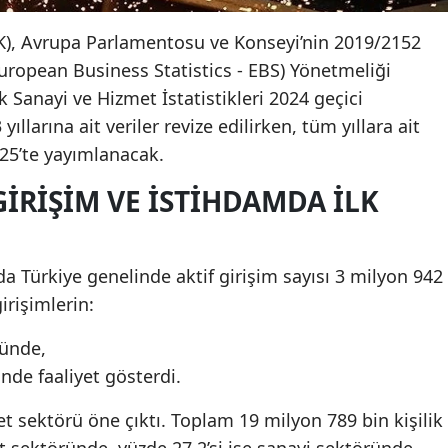
İK), Avrupa Parlamentosu ve Konseyi’nin 2019/2152
 (European Business Statistics - EBS) Yönetmeliği
ık Sanayi ve Hizmet İstatistikleri 2024 geçici
ıllarına ait veriler revize edilirken, tüm yıllara ait
025’te yayımlanacak.
IRIŞIM VE İSTIHDAMDA İLK
nda Türkiye genelinde aktif girişim sayısı 3 milyon 942
irişimlerin:
ründe,
ünde faaliyet gösterdi.
 sektörü öne çıktı. Toplam 19 milyon 789 bin kişilik