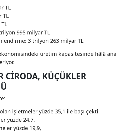
ar TL
r TL
 TL
rilyon 995 milyar TL
imlendirme: 3 trilyon 263 milyar TL
 ekonomisindeki üretim kapasitesinde hâlâ ana
riyor.
R CIRODA, KÜÇÜKLER
LÜ
re:
olan işletmeler yüzde 35,1 ile başı çekti.
ler yüzde 24,7,
meler yüzde 19,9,