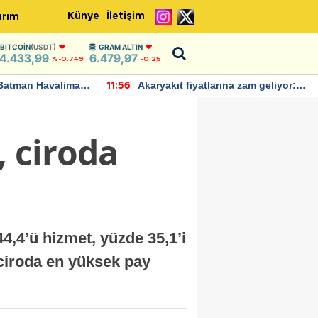
Künye
İletişim
ırım
BITCOIN
(USDT)
GRAM ALTIN
4.433,99
6.479,97
%-0.749
-0,25
Batman Havalimanı
Akaryakıt fiyatlarına zam geliyor:
11:56
 açıklamalarda
Yeni tarih açıklandı
, ciroda
44,4’ü hizmet, yüzde 35,1’i
 ciroda en yüksek pay