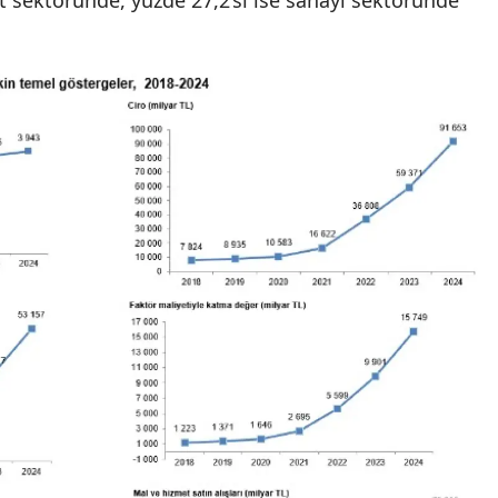
t sektöründe, yüzde 27,2’si ise sanayi sektöründe