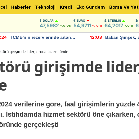
cel
Haberler
Teknoloji
Kredi
Eko Gündem
Borsa Ve Yat
DOLAR
EURO
STERLIN
47,5982
54,9711
64,2017
6
%0.05
%-0.11
%0.11
TCMB'nin rezervlerinde artan
Bakan Şimşek, 
:24
12:03
momentum devam ediyor
için umut verici
bulundu
törü girişimde lider, ciroda ticaret önde
örü girişimde lider
e
2024 verilerine göre, faal girişimlerin yüzde 
dı. İstihdamda hizmet sektörü öne çıkarken,
töründe gerçekleşti