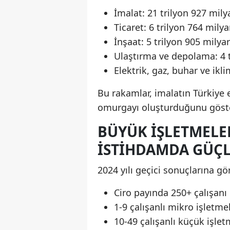
İmalat: 21 trilyon 927 mily
Ticaret: 6 trilyon 764 milya
İnşaat: 5 trilyon 905 milyar
Ulaştırma ve depolama: 4 t
Elektrik, gaz, buhar ve ikl
Bu rakamlar, imalatın Türkiye
omurgayı oluşturduğunu göste
BÜYÜK İŞLETMELE
İSTIHDAMDA GÜÇ
2024 yılı geçici sonuçlarına gö
Ciro payında 250+ çalışanı 
1-9 çalışanlı mikro işletme
10-49 çalışanlı küçük işlet