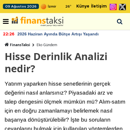
Künye
İletişim
09 Ağustos 2026
26
°
2026 Haziran Ayında Bütçe Artışı Yaşandı
22:26
FinansTaksi
Eko Gündem
Hisse Derinlik Analizi
nedir?
Yatırım yaparken hisse senetlerinin gerçek
değerini nasıl anlarsınız? Piyasadaki arz ve
talep dengesini ölçmek mümkün mü? Alım-satım
için en doğru zamanlamayı belirlemek nasıl
başarıya dönüştürülebilir? İşte bu soruların
cevaplarını bulmak için kullanılan yöntemlerden