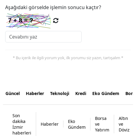
Aşağıdaki görselde işlemin sonucu kaçtır?
* Bu içerik ile ilgili yorum yok, ilk yorumu siz yazın, tartışalım *
Güncel
Haberler
Teknoloji
Kredi
Eko Gündem
Bors
Son
Borsa
Altın
dakika
Eko
Haberler
ve
ve
İzmir
Gündem
Yatırım
Döviz
haberleri