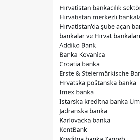
Hırvatistan bankacılık sekt
Hırvatistan merkezli bankal
Hırvatistan’da şube açan ba
bankalar ve Hırvat bankaları 
Addiko Bank
Banka Kovanica
Croatia banka
Erste & Steiermärkische Ba
Hrvatska poštanska banka
Imex banka
Istarska kreditna banka U
Jadranska banka
Karlovacka banka
KentBank
Kreditna banka Zagreb