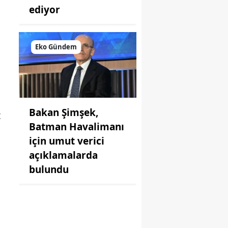
ediyor
Eko Gündem
Bakan Şimşek,
t
Batman Havalimanı
için umut verici
açıklamalarda
bulundu