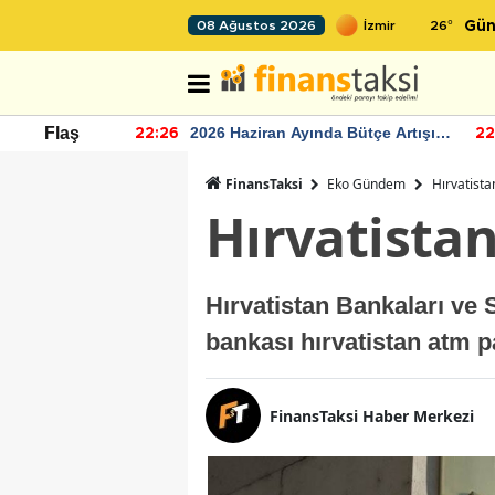
26
°
08 Ağustos 2026
Gün
r seviyesinin
2026 Haziran Ayında Bütçe Artışı
Flaş
22:26
22
Yaşandı
FinansTaksi
Eko Gündem
Hırvatista
Hırvatistan
Hırvatistan Bankaları ve 
bankası hırvatistan atm p
FinansTaksi Haber Merkezi