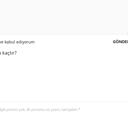
GÖNDE
e kabul ediyorum
 kaçtır?
 ilgili yorum yok, ilk yorumu siz yazın, tartışalım *