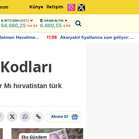
Künye
İletişim
ırım
BITCOIN
(USDT)
GRAM ALTIN
64.980,25
6.660,55
%0.92
2,59
Batman Havalimanı
Akaryakıt fiyatlarına zam geliyor:
11:56
 açıklamalarda
Yeni tarih açıklandı
 Kodları
 Mı hırvatistan türk
Abone Ol
Eko Gündem