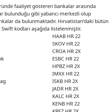
öründe faaliyet gösteren bankalar arasında
ar bulunduğu gibi yabancı merkezli olup
nkalar da bulunmaktadır. Hırvatistan’daki bütün
Swift kodları aşağıda listelenmiştir.
HAAB HR 22
SKOV HR 22
CROA HR 2X
nk
ESBC HR 22
HPBZ HR 2X
IMXX HR 22
mag
ISKB HR 2X
JADR HR 2X
KALC HR 2X
KENB HR 22
KREZ HR 2X