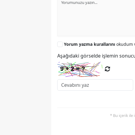
Yorum yazma kurallarını
okudum v
Aşağıdaki görselde işlemin sonucu
* Bu içerik ile