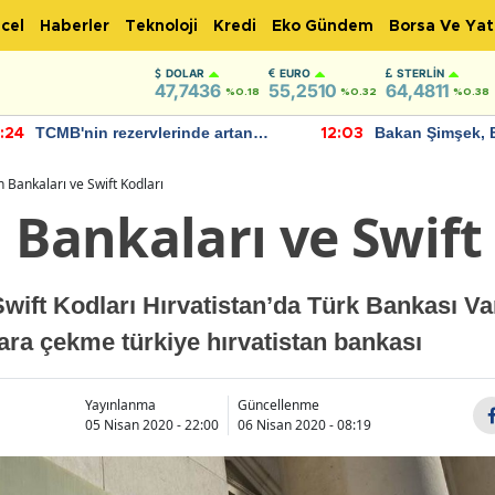
cel
Haberler
Teknoloji
Kredi
Eko Gündem
Borsa Ve Yat
DOLAR
EURO
STERLIN
47,7436
55,2510
64,4811
%0.18
%0.32
%0.38
TCMB'nin rezervlerinde artan
Bakan Şimşek, 
:24
12:03
momentum devam ediyor
için umut verici
bulundu
n Bankaları ve Swift Kodları
 Bankaları ve Swift
Swift Kodları Hırvatistan’da Türk Bankası Var
ara çekme türkiye hırvatistan bankası
Yayınlanma
Güncellenme
05 Nisan 2020 - 22:00
06 Nisan 2020 - 08:19