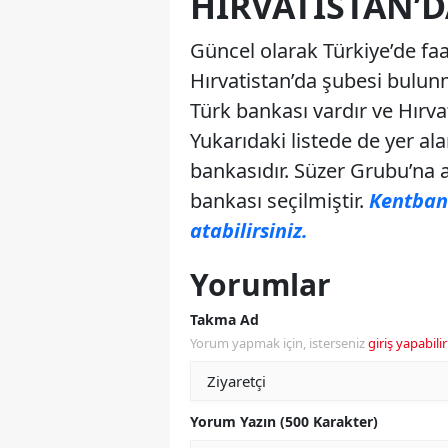
HIRVATISTAN’D
Güncel olarak Türkiye’de fa
Hırvatistan’da şubesi bulunm
Türk bankası vardır ve Hırva
Yukarıdaki listede de yer al
bankasıdır. Süzer Grubu’na ai
bankası seçilmiştir.
Kentbank
atabilirsiniz.
Yorumlar
Takma Ad
Yorum yapmak için, isterseniz
giriş yapabilir
Yorum Yazın (500 Karakter)