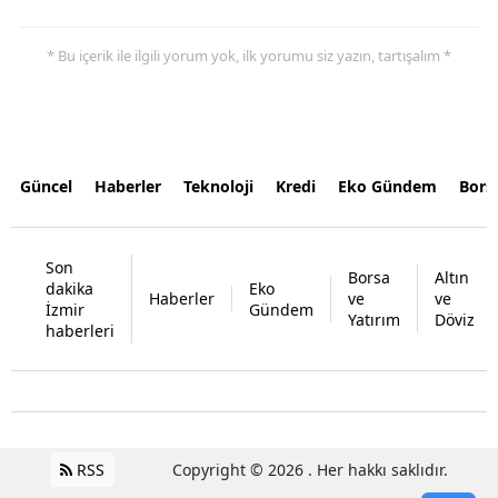
* Bu içerik ile ilgili yorum yok, ilk yorumu siz yazın, tartışalım *
Güncel
Haberler
Teknoloji
Kredi
Eko Gündem
Bors
Son
Borsa
Altın
dakika
Eko
Haberler
ve
ve
İzmir
Gündem
Yatırım
Döviz
haberleri
RSS
Copyright © 2026 . Her hakkı saklıdır.