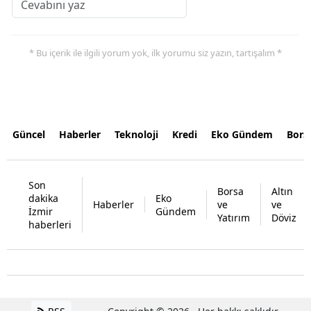
* Bu içerik ile ilgili yorum yok, ilk yorumu siz yazın, tartışalım *
Güncel
Haberler
Teknoloji
Kredi
Eko Gündem
Bors
Son
Borsa
Altın
dakika
Eko
Haberler
ve
ve
İzmir
Gündem
Yatırım
Döviz
haberleri