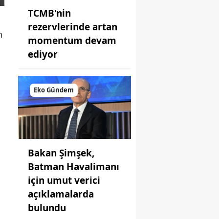
TCMB'nin
rezervlerinde artan
n
momentum devam
ediyor
Eko Gündem
Bakan Şimşek,
Batman Havalimanı
için umut verici
açıklamalarda
bulundu