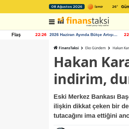
26
°
08 Ağustos 2026
Gün
r seviyesinin
2026 Haziran Ayında Bütçe Artışı
Flaş
22:26
22
Yaşandı
FinansTaksi
Eko Gündem
Hakan Kara
Hakan Kara
indirim, du
Eski Merkez Bankası Başe
ilişkin dikkat çeken bir d
tutacağını ima ettiğini a