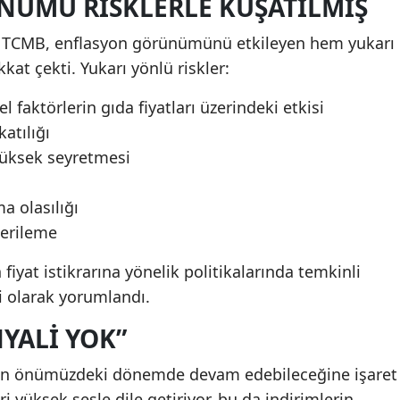
ÜMÜ RISKLERLE KUŞATILMIŞ
da TCMB, enflasyon görünümünü etkileyen hem yukarı
kat çekti. Yukarı yönlü riskler:
l faktörlerin gıda fiyatları üzerindeki etkisi
atılığı
yüksek seyretmesi
a olasılığı
gerileme
iyat istikrarına yönelik politikalarında temkinli
i olarak yorumlandı.
YALI YOK”
erinin önümüzdeki dönemde devam edebileceğine işaret
i yüksek sesle dile getiriyor, bu da indirimlerin