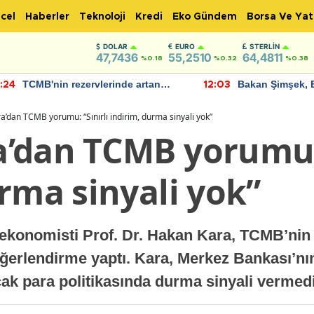
cel
Haberler
Teknoloji
Kredi
Eko Gündem
Borsa Ve Yat
DOLAR
EURO
STERLIN
47,7436
55,2510
64,4811
%0.18
%0.32
%0.38
TCMB'nin rezervlerinde artan
Bakan Şimşek, 
:24
12:03
momentum devam ediyor
için umut verici
bulundu
’dan TCMB yorumu: “Sınırlı indirim, durma sinyali yok”
’dan TCMB yorumu: 
rma sinyali yok”
konomisti Prof. Dr. Hakan Kara, TCMB’nin e
eğerlendirme yaptı. Kara, Merkez Bankası’nın f
ncak para politikasında durma sinyali vermedi