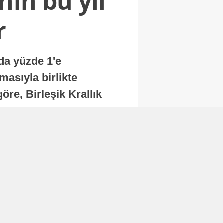
nin bu yıl
r
nda yüzde 1'e
masıyla birlikte
re, Birleşik Krallık
.
Abone Ol
Finans