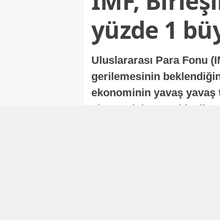
IMF, Birleş
yüzde 1 bü
Uluslararası Para Fonu (I
gerilemesinin beklendiğini
ekonominin yavaş yavaş t
ekonomisi, sonraki yıllard
Nur Duman