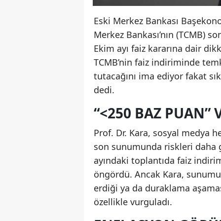
Eski Merkez Bankası Başekonom
Merkez Bankası’nın (TCMB) son
Ekim ayı faiz kararına dair di
TCMB’nin faiz indiriminde temkin
tutacağını ima ediyor fakat sı
dedi.
“<250 BAZ PUAN”
Prof. Dr. Kara, sosyal medya 
son sunumunda riskleri daha gü
ayındaki toplantıda faiz indiri
öngördü. Ancak Kara, sunumun
erdiği ya da duraklama aşamas
özellikle vurguladı.