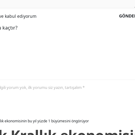
GÖNDE
e kabul ediyorum
 kaçtır?
 ilgili yorum yok, ilk yorumu siz yazın, tartışalım *
allık ekonomisinin bu yıl yüzde 1 büyümesini öngörüyor