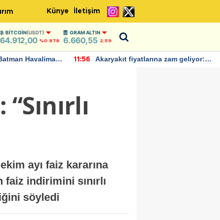
Künye
İletişim
ırım
BITCOIN
(USDT)
GRAM ALTIN
64.912,00
6.660,55
%0.878
2,59
Batman Havalimanı
Akaryakıt fiyatlarına zam geliyor:
11:56
 açıklamalarda
Yeni tarih açıklandı
“Sınırlı
kim ayı faiz kararına
aiz indirimini sınırlı
ğini söyledi