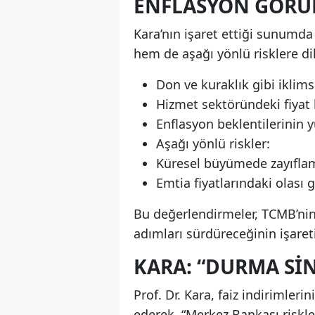
ENFLASYON GÖRÜN
Kara’nın işaret ettiği sunum
hem de aşağı yönlü risklere dik
Don ve kuraklık gibi iklimse
Hizmet sektöründeki fiyat k
Enflasyon beklentilerinin 
Aşağı yönlü riskler:
Küresel büyümede zayıflam
Emtia fiyatlarındaki olası 
Bu değerlendirmeler, TCMB’nin f
adımları sürdüreceğinin işaret
KARA: “DURMA SIN
Prof. Dr. Kara, faiz indiriml
ederek, “Merkez Bankası riskler