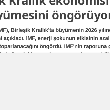
ik Krallık ekonomisi
yümesini öngörüyo
MF), Birleşik Krallık'ta büyümenin 2026 yılı
 açıkladı. IMF, enerji şokunun etkisinin azal
oparlanacağını öngördü. IMF'nin raporuna gö
a istikrarlı bir toparlanma süreci yaşayabilir
Yayınlanma
16 Temmuz 2026 - 22:37