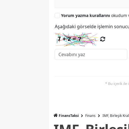
Yorum yazma kurallarını
okudum v
Aşağıdaki görselde işlemin sonucu
* Bu içerik ile
FinansTaksi
Finans
IMF, Birleşik Kr