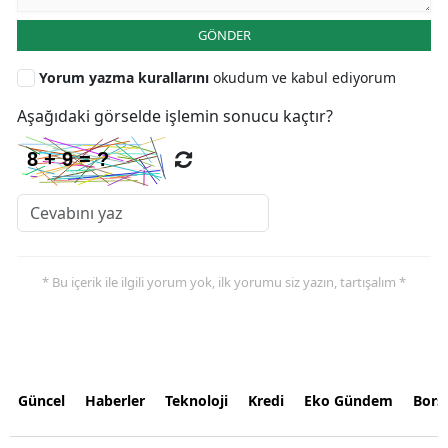
GÖNDER
Yorum yazma kurallarını
okudum ve kabul ediyorum
Aşağıdaki görselde işlemin sonucu kaçtır?
* Bu içerik ile ilgili yorum yok, ilk yorumu siz yazın, tartışalım *
Güncel
Haberler
Teknoloji
Kredi
Eko Gündem
Bors