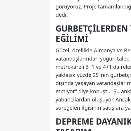
görüyoruz. Proje tamamlandığı
dedi.
GURBETÇILERDEN Y
EĞILIMI
Güzel, özellikle Almanya ve Be
vatandaşlarından yoğun talep al
metrekareli 3+1 ve 4+1 dairele
yaklaşık yüzde 25’inin gurbetç
dışında yaşayan vatandaşlarımı
etmiyor” diye konuştu. Şu anki a
yabancılardan oluşuyor. Ancak
süregelen ilgisinin satışlara y
DEPREME DAYANIK