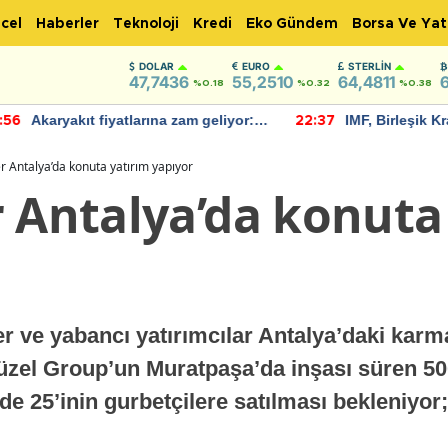
cel
Haberler
Teknoloji
Kredi
Eko Gündem
Borsa Ve Yat
DOLAR
EURO
STERLIN
47,7436
55,2510
64,4811
%0.18
%0.32
%0.38
Akaryakıt fiyatlarına zam geliyor:
IMF, Birleşik Kr
:56
22:37
Yeni tarih açıklandı
bu yıl yüzde 1 
öngörüyor
r Antalya’da konuta yatırım yapıyor
r Antalya’da konuta
r ve yabancı yatırımcılar Antalya’daki karm
Güzel Group’un Muratpaşa’da inşası süren 50
e 25’inin gurbetçilere satılması bekleniyor; 