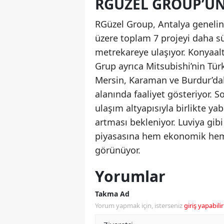
RGÜZEL GROUP’UN
RGüzel Group, Antalya genelind
üzere toplam 7 projeyi daha sü
metrekareye ulaşıyor. Konyaaltı
Grup ayrıca Mitsubishi’nin Tür
Mersin, Karaman ve Burdur’daki 
alanında faaliyet gösteriyor. S
ulaşım altyapısıyla birlikte ya
artması bekleniyor. Luviya gib
piyasasına hem ekonomik hem
görünüyor.
Yorumlar
Takma Ad
Yorum yapmak için, isterseniz
giriş yapabilir