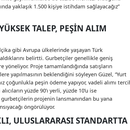
nda yaklaşık 1.500 kişiye istihdam sağlayacağız”
ÜKSEK TALEP, PEŞIN ALIM
lçika gibi Avrupa ülkelerinde yaşayan Türk
dıklarını belirtti. Gurbetçiler genellikle geniş
re yöneliyor. Proje tamamlandığında satışların
ilere yapılmasının beklendiğini söyleyen Güzel, “Yurt
z çoğunlukla peşin ödeme yapıyor, vadeli alımı terci
lıcıların yüzde 90’ı yerli, yüzde 10’u ise
 gurbetçilerin projenin lansmanından bu yana
ansıyacağı öngörülüyor.
LI, ULUSLARARASI STANDARTTA