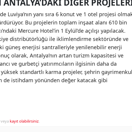
 ANTALYA’DAKI DIĞER PROJELER
e Luviya’nın yanı sıra 6 konut ve 1 otel projesi olma
rdürüyor. Bu projelerin toplam inşaat alanı 610 bin
’ndaki Mercure Hotel’in 1 Eylül’de açılışı yapılacak.
kiye distribütörlüğü ile iklimlendirme sektöründe ve
güneş enerjisi santralleriyle yenilenebilir enerji
onuç olarak, Antalya’nın artan turizm kapasitesi ve
bancı ve gurbetçi yatırımcıların ilgisinin daha da
i yüksek standartlı karma projeler, şehrin gayrimenku
 de istihdam yönünden değer katacak gibi
veya
kayıt olabilirsiniz
.