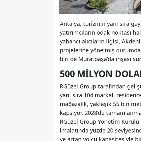
Antalya, turizmin yanı sıra g
yatırımcıların odak noktası ha
yabancı alıcıların ilgisi, Akd
projelerine yönelmiş durumda. 
biri de Muratpaşa’da inşası sü
500 MILYON DOLA
RGüzel Group tarafından gelişt
yanı sıra 104 markalı residence,
mağazalık, yaklaşık 55 bin metr
kapsıyor. 2028’de tamamlanmas
RGüzel Group Yönetim Kurulu 
imalatında yüzde 20 seviyesine 
ve artan yolcu kapasitesiyle 