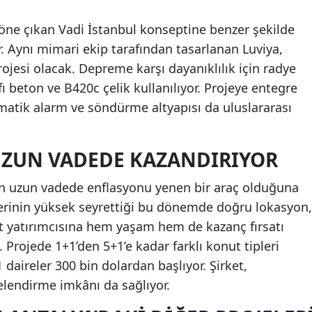
a öne çıkan Vadi İstanbul konseptine benzer şekilde
. Aynı mimari ekip tarafından tasarlanan Luviya,
ojesi olacak. Depreme karşı dayanıklılık için radye
fı beton ve B420c çelik kullanılıyor. Projeye entegre
matik alarm ve söndürme altyapısı da uluslararası
UZUN VADEDE KAZANDIRIYOR
ın uzun vadede enflasyonu yenen bir araç olduğuna
lerinin yüksek seyrettiği bu dönemde doğru lokasyon,
t yatırımcısına hem yaşam hem de kazanç fırsatı
. Projede 1+1’den 5+1’e kadar farklı konut tipleri
daireler 300 bin dolardan başlıyor. Şirket,
elendirme imkânı da sağlıyor.