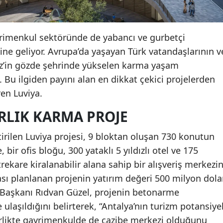
ayrimenkul sektöründe de yabancı ve gurbetçi
line geliyor. Avrupa’da yaşayan Türk vatandaşlarının v
eniz’in gözde şehrinde yükselen karma yaşam
Bu ilgiden payını alan en dikkat çekici projelerden
ren Luviya.
RLIK KARMA PROJE
irilen Luviya projesi, 9 bloktan oluşan 730 konutun
 bir ofis bloğu, 300 yataklı 5 yıldızlı otel ve 175
ekare kiralanabilir alana sahip bir alışveriş merkezin
ı planlanan projenin yatırım değeri 500 milyon dolar
Başkanı Rıdvan Güzel, projenin betonarme
ulaşıldığını belirterek, “Antalya’nın turizm potansiyel
birlikte gayrimenkulde de cazibe merkezi olduğunu