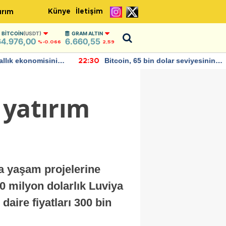
Künye
İletişim
ırım
BITCOIN
(USDT)
GRAM ALTIN
64.976,00
6.660,55
%-0.066
2,59
allık ekonomisinin
Bitcoin, 65 bin dolar seviyesinin
22:30
büyümesini
altına düştü...
 yatırım
a yaşam projelerine
0 milyon dolarlık Luviya
daire fiyatları 300 bin