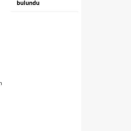
bulundu
h