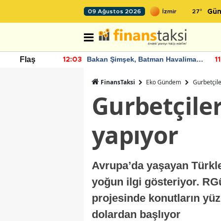
27
°
09 Ağustos 2026
Gün
nde artan
Bakan Şimşek, Batman Havalimanı
Flaş
12:03
11
diyor
için umut verici açıklamalarda
bulundu
FinansTaksi
Eko Gündem
Gurbetçile
Gurbetçile
yapıyor
Avrupa’da yaşayan Türkle
yoğun ilgi gösteriyor. R
projesinde konutların yüzd
dolardan başlıyor