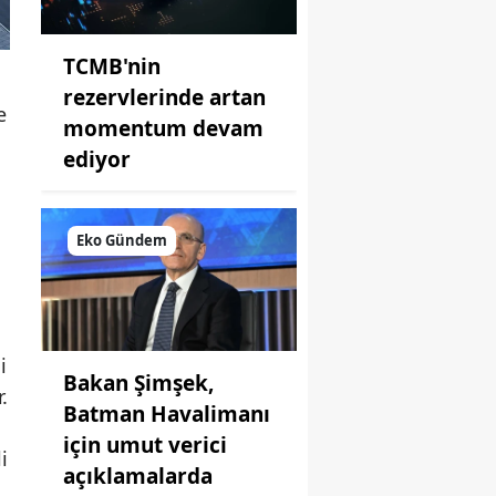
TCMB'nin
rezervlerinde artan
e
momentum devam
ediyor
Eko Gündem
i
Bakan Şimşek,
.
Batman Havalimanı
için umut verici
i
açıklamalarda