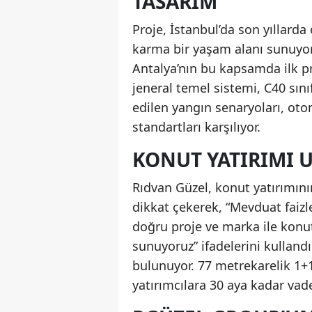
TASARIM
Proje, İstanbul’da son yıllard
karma bir yaşam alanı sunuyor
Antalya’nın bu kapsamda ilk pr
jeneral temel sistemi, C40 sını
edilen yangın senaryoları, oto
standartları karşılıyor.
KONUT YATIRIMI 
Rıdvan Güzel, konut yatırımın
dikkat çekerek, “Mevduat faiz
doğru proje ve marka ile konu
sunuyoruz” ifadelerini kullandı
bulunuyor. 77 metrekarelik 1+1 
yatırımcılara 30 aya kadar vad