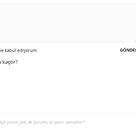
GÖNDE
e kabul ediyorum
 kaçtır?
 ilgili yorum yok, ilk yorumu siz yazın, tartışalım *