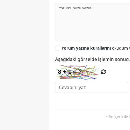
Yorum yazma kurallarını
okudum v
Aşağıdaki görselde işlemin sonucu
* Bu içerik ile