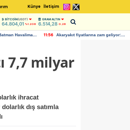
Künye
İletişim
ırım
BITCOIN
(USDT)
GRAM ALTIN
64.804,01
6.514,28
%1.208
0,28
Batman Havalimanı
Akaryakıt fiyatlarına zam geliyor:
11:56
 açıklamalarda
Yeni tarih açıklandı
 7,7 milyar
larlık ihracat
 dolarlık dış satımla
ı