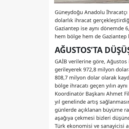
Güneydoğu Anadolu İhracatçı Bir
dolarlık ihracat gerçekleştird
Gaziantep ise aynı dönemde 6,5
hem bölge hem de Gaziantep b
AĞUSTOS’TA DÜŞÜŞ
GAİB verilerine göre, Ağustos i
gerileyerek 972,8 milyon dolara
808,7 milyon dolar olarak kayd
bölge ihracatı geçen yılın ayn
Koordinatör Başkanı Ahmet Fikr
yıl genelinde artış sağlanması
günlerde açıklanan büyüme rak
aşağıya çekmesi bizleri düşünd
Türk ekonomisi ve sanayicisi aç