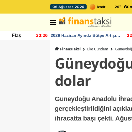
26
°
06 Ağustos 2026
Gün
r seviyesinin
2026 Haziran Ayında Bütçe Artışı
Flaş
22:26
22
Yaşandı
FinansTaksi
Eko Gündem
Güneydoğu’
Güneydoğu’n
dolar
Güneydoğu Anadolu İhracatç
gerçekleştirildiğini açıkl
ihracatta başı çekti. Ağu