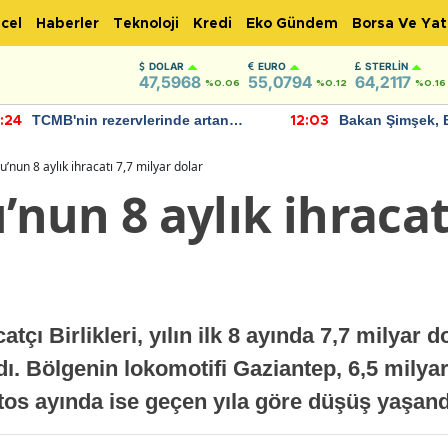
cel
Haberler
Teknoloji
Kredi
Eko Gündem
Borsa Ve Yat
DOLAR
EURO
STERLIN
47,5968
55,0794
64,2117
%0.06
%0.12
%0.16
TCMB'nin rezervlerinde artan
Bakan Şimşek, 
:24
12:03
momentum devam ediyor
için umut verici
bulundu
nun 8 aylık ihracatı 7,7 milyar dolar
un 8 aylık ihracatı
ı Birlikleri, yılın ilk 8 ayında 7,7 milyar do
adı. Bölgenin lokomotifi Gaziantep, 6,5 milyar
stos ayında ise geçen yıla göre düşüş yaşand