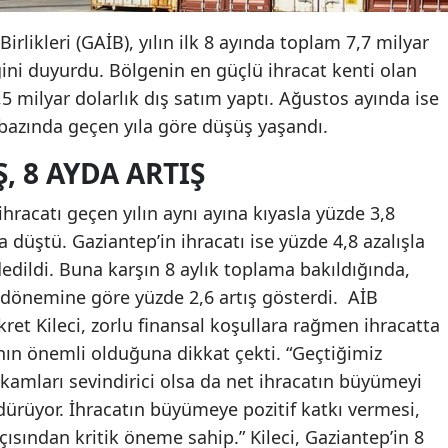
likleri (GAİB), yılın ilk 8 ayında toplam 7,7 milyar
iğini duyurdu. Bölgenin en güçlü ihracat kenti olan
 milyar dolarlık dış satım yaptı. Ağustos ayında ise
azında geçen yıla göre düşüş yaşandı.
, 8 AYDA ARTIŞ
hracatı geçen yılın aynı ayına kıyasla yüzde 3,8
 düştü. Gaziantep’in ihracatı ise yüzde 4,8 azalışla
edildi. Buna karşın 8 aylık toplama bakıldığında,
ı dönemine göre yüzde 2,6 artış gösterdi. AİB
et Kileci, zorlu finansal koşullara rağmen ihracatta
nın önemli olduğuna dikkat çekti. “Geçtiğimiz
amları sevindirici olsa da net ihracatın büyümeyi
ürüyor. İhracatın büyümeye pozitif katkı vermesi,
ısından kritik öneme sahip.” Kileci, Gaziantep’in 8