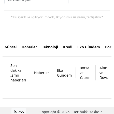
* Bu içerik ile ilgili yorum yok, ilk yorumu siz yazın, tartışalım *
Güncel
Haberler
Teknoloji
Kredi
Eko Gündem
Bors
Son
Borsa
Altın
dakika
Eko
Haberler
ve
ve
İzmir
Gündem
Yatırım
Döviz
haberleri
RSS
Copyright © 2026 . Her hakkı saklıdır.