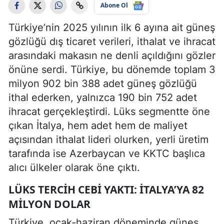
Abone Ol
Türkiye’nin 2025 yılının ilk 6 ayına ait güneş
gözlüğü dış ticaret verileri, ithalat ve ihracat
arasındaki makasın ne denli açıldığını gözler
önüne serdi. Türkiye, bu dönemde toplam 3
milyon 902 bin 388 adet güneş gözlüğü
ithal ederken, yalnızca 190 bin 752 adet
ihracat gerçekleştirdi. Lüks segmentte öne
çıkan İtalya, hem adet hem de maliyet
açısından ithalat lideri olurken, yerli üretim
tarafında ise Azerbaycan ve KKTC başlıca
alıcı ülkeler olarak öne çıktı.
LÜKS TERCIH CEBI YAKTI: İTALYA’YA 82
MILYON DOLAR
Türkiye, ocak-haziran döneminde güneş