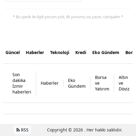
* Bu içerik ile ilgili yorum yok, ilk yorumu siz yazın, tartışalım *
Güncel
Haberler
Teknoloji
Kredi
Eko Gündem
Bors
Son
Borsa
Altın
dakika
Eko
Haberler
ve
ve
İzmir
Gündem
Yatırım
Döviz
haberleri
RSS
Copyright © 2026 . Her hakkı saklıdır.