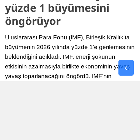
yüzde 1 büyümesini
öngörüyor
Uluslararası Para Fonu (IMF), Birleşik Krallık'ta
büyümenin 2026 yılında yüzde 1'e gerilemesinin
beklendiğini açıkladı. IMF, enerji şokunun
etkisinin azalmasıyla birlikte ekonominin yavaş
yavaş toparlanacağını öngördü. IMF'nin
raporuna göre, Birleşik Krallık ekonomisi,
sonraki yıllarda istikrarlı bir toparlanma süreci
yaşayabilir.
Yayınlanma
Nur Duman
16 Temmuz 2026 - 22:37