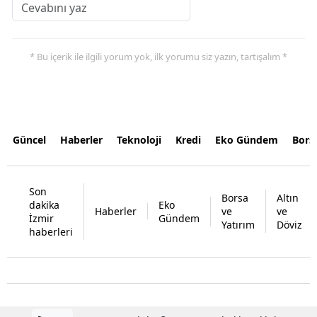
* Bu içerik ile ilgili yorum yok, ilk yorumu siz yazın, tartışalım *
Güncel
Haberler
Teknoloji
Kredi
Eko Gündem
Bors
Son
Borsa
Altın
dakika
Eko
Haberler
ve
ve
İzmir
Gündem
Yatırım
Döviz
haberleri