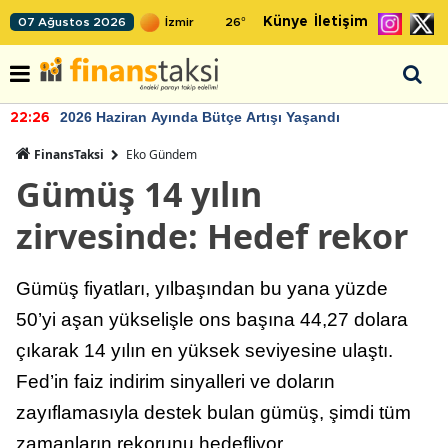
Künye
İletişim
07 Ağustos 2026
26
°
2026 Haziran Ayında Bütçe Artışı Yaşandı
22:26
FinansTaksi
Eko Gündem
Gümüş 14 yılın
zirvesinde: Hedef rekor
Gümüş fiyatları, yılbaşından bu yana yüzde
50’yi aşan yükselişle ons başına 44,27 dolara
çıkarak 14 yılın en yüksek seviyesine ulaştı.
Fed’in faiz indirim sinyalleri ve doların
zayıflamasıyla destek bulan gümüş, şimdi tüm
zamanların rekorunu hedefliyor