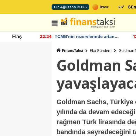
26
°
07 Ağustos 2026
Gün
 Bütçe Artışı
TCMB'nin rezervlerinde artan
Flaş
22:24
12
momentum devam ediyor
FinansTaksi
Eko Gündem
Goldman S
Goldman Sa
yavaşlayac
Goldman Sachs, Türkiye e
yılında da devam edeceğin
rağmen Türk lirasında değe
bandında seyredeceğini t