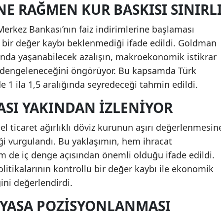
NE RAĞMEN KUR BASKISI SINIRL
erkez Bankası’nın faiz indirimlerine başlaması
rt bir değer kaybı beklenmediği ifade edildi. Goldman
rında yaşanabilecek azalışın, makroekonomik istikrar
le dengeleneceğini öngörüyor. Bu kapsamda Türk
zde 1 ila 1,5 aralığında seyredeceği tahmin edildi.
ASI YAKINDAN İZLENIYOR
eel ticaret ağırlıklı döviz kurunun aşırı değerlenmesin
i vurgulandı. Bu yaklaşımın, hem ihracat
m de iç denge açısından önemli olduğu ifade edildi.
itikalarının kontrollü bir değer kaybı ile ekonomik
ini değerlendirdi.
PIYASA POZISYONLANMASI