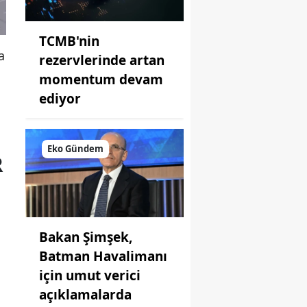
TCMB'nin
a
rezervlerinde artan
momentum devam
ediyor
Eko Gündem
R
Bakan Şimşek,
Batman Havalimanı
için umut verici
açıklamalarda