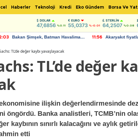
cel
Haberler
Teknoloji
Kredi
Eko Gündem
Borsa Ve Yat
DOLAR
EURO
STERLIN
47,6856
55,0373
64,2507
%0.11
%-0.01
%0.08
Bakan Şimşek, Batman Havalimanı
Akaryakıt fiyatla
:03
11:56
için umut verici açıklamalarda
Yeni tarih açıkla
bulundu
achs: TL’de değer kaybı yavaşlayacak
chs: TL’de değer ka
ak
konomisine ilişkin değerlendirmesinde dez
i öngördü. Banka analistleri, TCMB’nin olası
r kaybının sınırlı kalacağını ve aylık getiri
ahmin etti