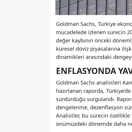
Goldman Sachs, Türkiye ekono
mücadelede izlenen sürecin 20
değer kaybının önceki dönemle
küresel döviz piyasalarına iliş
dinamikleri arasındaki dengeye
ENFLASYONDA YAV
Goldman Sachs analistleri Kam
hazırlanan raporda, Türkiye’de 
sürdürdüğü vurgulandı. Rapora 
dengelenme, dezenflasyon sür
Analistler, bu sürecin özellikle
önümüzdeki dönemde daha net h