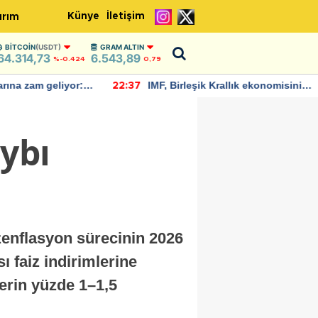
Künye
İletişim
ırım
BITCOIN
(USDT)
GRAM ALTIN
64.314,73
6.543,89
%-0.424
0,79
rına zam geliyor:
IMF, Birleşik Krallık ekonomisinin
22:37
ndı
bu yıl yüzde 1 büyümesini
öngörüyor
ybı
enflasyon sürecinin 2026
 faiz indirimlerine
lerin yüzde 1–1,5