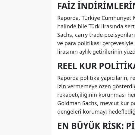
FAIZ İNDIRIMLERI
Raporda, Türkiye Cumhuriyet M
halinde bile Türk lirasında se
Sachs, carry trade pozisyonla
ve para politikası çerçevesiy
lirasının aylık getirilerinin yü
REEL KUR POLITIK
Raporda politika yapıcıların, r
izin vermemeye özen gösterdiğ
rekabetçiliğinin korunması he
Goldman Sachs, mevcut kur pol
dengeleri korumayı hedeflediğ
EN BÜYÜK RISK: 