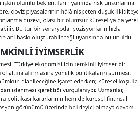
işkin olumlu beklentilerin yanında risk unsurlarına
göre, döviz piyasalarının hâlâ nispeten düşük likiditey
onlanma düzeyi, olası bir olumsuz küresel ya da yerel
abilir. Bu tür bir senaryoda, pozisyonların hızla
de ani baskı oluşturabileceği uyarısında bulunuldu.
EMKINLI İYIMSERLIK
esi, Türkiye ekonomisi için temkinli iyimser bir
rol altına alınmasına yönelik politikaların sürmesi,
mümkün olabileceğine işaret ederken; küresel koşulla
ndan izlenmesi gerektiği vurgulanıyor. Uzmanlar,
politikası kararlarının hem de küresel finansal
nflasyon görünümü üzerinde belirleyici olmaya devam