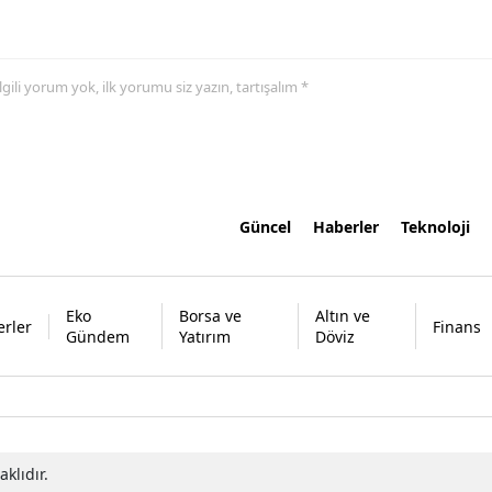
 ilgili yorum yok, ilk yorumu siz yazın, tartışalım *
Güncel
Haberler
Teknoloji
Eko
Borsa ve
Altın ve
rler
Finans
Gündem
Yatırım
Döviz
klıdır.