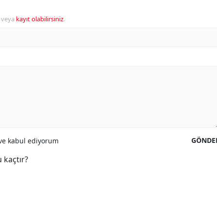
veya
kayıt olabilirsiniz
.
GÖNDE
e kabul ediyorum
 kaçtır?