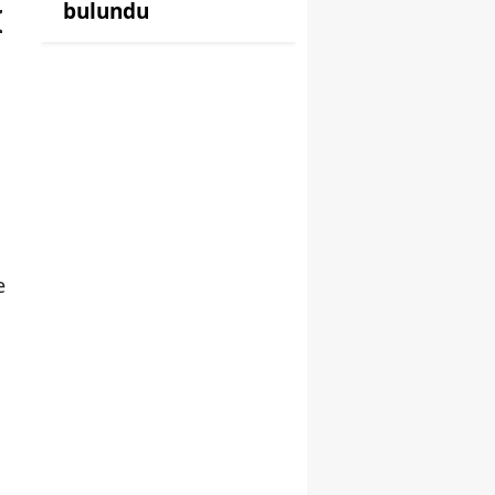
bulundu
I
e