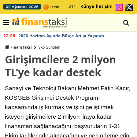
Künye
İletişim
09 Ağustos 2026
27
°
2026 Haziran Ayında Bütçe Artışı Yaşandı
22:26
FinansTaksi
Eko Gündem
Girişimcilere 2 milyon
TL’ye kadar destek
Sanayi ve Teknoloji Bakanı Mehmet Fatih Kacır,
KOSGEB Girişimci Destek Programı
kapsamında iş kurmak ve işini geliştirmek
isteyen girişimcilere 2 milyon liraya kadar
finansman sağlanacağını, başvuruların 1-31
Ekim tarihlerinde alınacağını ve geri ödemelerin