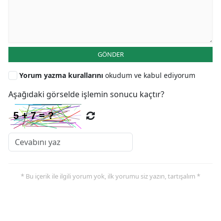
GÖNDER
Yorum yazma kurallarını
okudum ve kabul ediyorum
Aşağıdaki görselde işlemin sonucu kaçtır?
* Bu içerik ile ilgili yorum yok, ilk yorumu siz yazın, tartışalım *