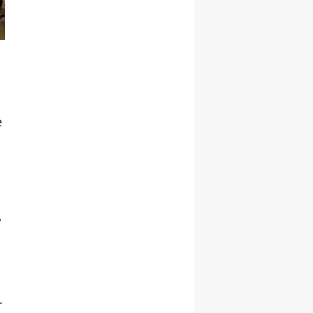
e
;
A
r