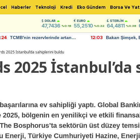
cel
Haberler
Teknoloji
Kredi
Eko Gündem
Borsa Ve Yat
DOLAR
EURO
STERLIN
47,7436
55,2510
64,4811
%0.18
%0.32
%0.38
an
Bakan Şimşek, Batman Havalimanı
Aka
12:03
11:56
için umut verici açıklamalarda
Yen
bulundu
s 2025 İstanbul’da sahiplerini buldu
 2025 İstanbul’da s
 başarılarına ev sahipliği yaptı. Global Ban
025, bölgenin en yenilikçi ve etkili finansal
The Bosphorus’ta sektörün üst düzey temsilci
u Enerji, Türkiye Cumhuriyeti Hazine, Enerj