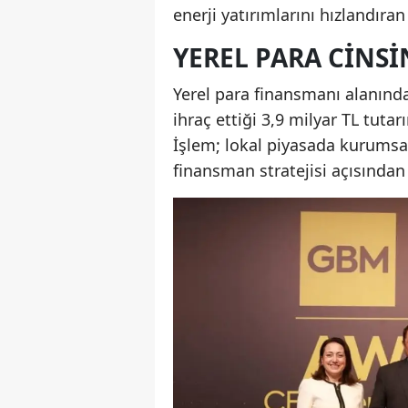
enerji yatırımlarını hızlandıra
YEREL PARA CINS
Yerel para finansmanı alanınd
ihraç ettiği 3,9 milyar TL tuta
İşlem; lokal piyasada kurumsal t
finansman stratejisi açısından