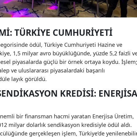
EMI: TÜRKIYE CUMHURIYETI
tegorisinde ödül, Türkiye Cumhuriyeti Hazine ve
rkiye, 1,5 milyar avro büyüklüğünde, yüzde 5,2 faizli v
ölgesel piyasalarda güçlü bir örnek ortaya koydu. İşlem
alep ve uluslararası piyasalardaki başarılı
üle layık görüldü.
ENDIKASYON KREDISI: ENERJIS
önemli bir finansman hacmi yaratan Enerjisa Üretim,
2 milyar dolarlık sendikasyon kredisiyle ödül aldı.
lüğünde gerçekleşen işlem, Türkiye’de yenilenebili