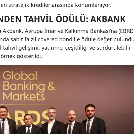
n en stratejik krediler arasında konumlanıyor.
INDEN TAHVIL ÖDÜLÜ: AKBANK
a Akbank, Avrupa İmar ve Kalkınma Bankası’na (EBRD
rında sabit faizli covered bond ile ödüle değer bulundu
ahvil gelişimi, yatırımcı çeşitliliği ve sürdürülebilir
 örnek gösterildi.