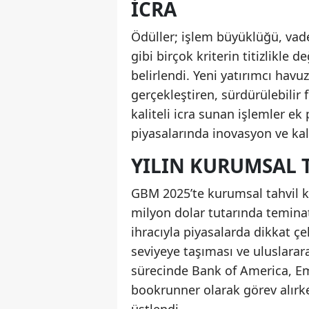
İCRA
Ödüller; işlem büyüklüğü, vade,
gibi birçok kriterin titizlikle
belirlendi. Yeni yatırımcı havuz
gerçekleştiren, sürdürülebilir 
kaliteli icra sunan işlemler ek
piyasalarında inovasyon ve kali
YILIN KURUMSAL T
GBM 2025’te kurumsal tahvil ka
milyon dolar tutarında teminat
ihracıyla piyasalarda dikkat çe
seviyeye taşıması ve uluslarara
sürecinde Bank of America, 
bookrunner olarak görev alırk
üstlendi.