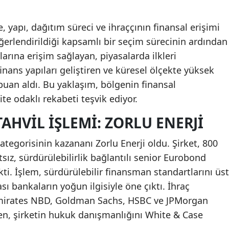
 yapı, dağıtım süreci ve ihraççının finansal erişimi
 değerlendirildiği kapsamlı bir seçim sürecinin ardından
larına erişim sağlayan, piyasalarda ilkleri
finans yapıları geliştiren ve küresel ölçekte yüksek
 puan aldı. Bu yaklaşım, bölgenin finansal
te odaklı rekabeti teşvik ediyor.
AHVIL İŞLEMI: ZORLU ENERJI
tegorisinin kazananı Zorlu Enerji oldu. Şirket, 800
sız, sürdürülebilirlik bağlantılı senior Eurobond
kti. İşlem, sürdürülebilir finansman standartlarını üst
sı bankaların yoğun ilgisiyle öne çıktı. İhraç
Emirates NBD, Goldman Sachs, HSBC ve JPMorgan
en, şirketin hukuk danışmanlığını White & Case