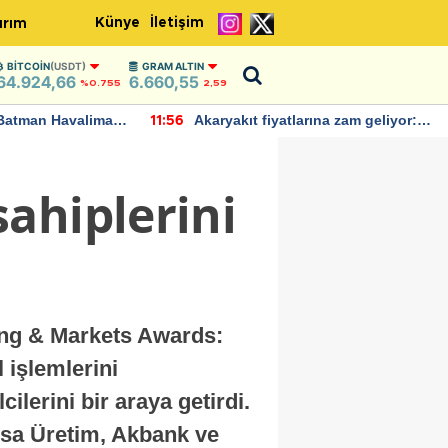
Künye
İletişim
ırım
BITCOIN
(USDT)
GRAM ALTIN
64.924,66
6.660,55
%0.755
2,59
ryakıt fiyatlarına zam geliyor:
IMF, Birleşik Krallık e
22:37
i tarih açıklandı
bu yıl yüzde 1 büyüme
öngörüyor
ahiplerini
king & Markets Awards:
 işlemlerini
lerini bir araya getirdi.
isa Üretim, Akbank ve