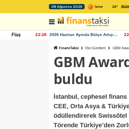
26
°
08 Ağustos 2026
Gün
aziran Ayında Bütçe Artışı
TCMB'nin rezervlerinde art
Flaş
22:24
dı
momentum devam ediyor
FinansTaksi
Eko Gündem
GBM Award
GBM Awards
buldu
İstanbul, cephesel finans
CEE, Orta Asya & Türkiye 2
ödüllendirerek Swissôtel 
Törende Türkiye’den Zorl