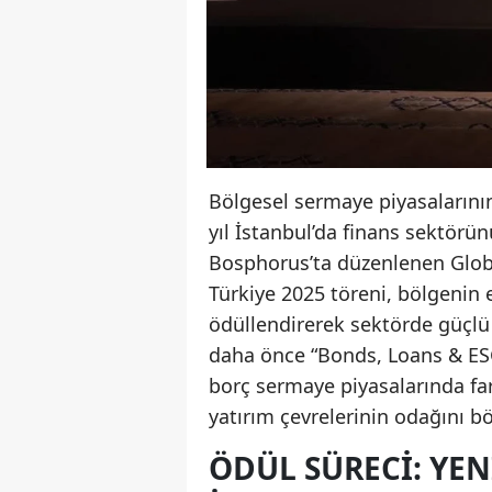
Bölgesel sermaye piyasalarını
yıl İstanbul’da finans sektörü
Bosphorus’ta düzenlenen Glob
Türkiye 2025 töreni, bölgenin e
ödüllendirerek sektörde güçlü 
daha önce “Bonds, Loans & ESG
borç sermaye piyasalarında far
yatırım çevrelerinin odağını bö
ÖDÜL SÜRECI: YENI