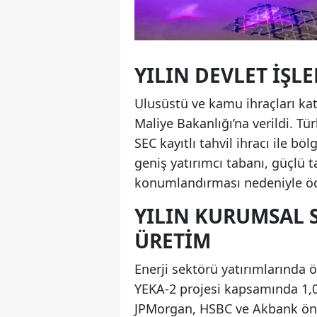
YILIN DEVLET İŞL
Ulusüstü ve kamu ihraçları ka
Maliye Bakanlığı’na verildi. Tü
SEC kayıtlı tahvil ihracı ile b
geniş yatırımcı tabanı, güçlü t
konumlandırması nedeniyle öd
YILIN KURUMSAL S
ÜRETIM
Enerji sektörü yatırımlarında 
YEKA-2 projesi kapsamında 1,01
JPMorgan, HSBC ve Akbank öncü