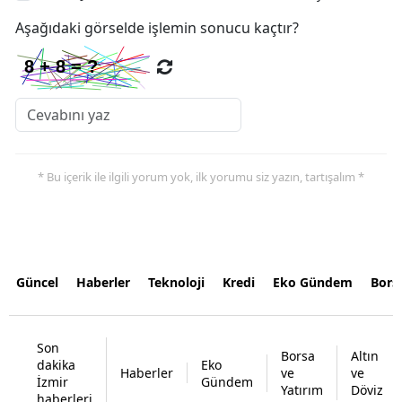
Aşağıdaki görselde işlemin sonucu kaçtır?
* Bu içerik ile ilgili yorum yok, ilk yorumu siz yazın, tartışalım *
Güncel
Haberler
Teknoloji
Kredi
Eko Gündem
Bors
Son
Borsa
Altın
dakika
Eko
Haberler
ve
ve
İzmir
Gündem
Yatırım
Döviz
haberleri