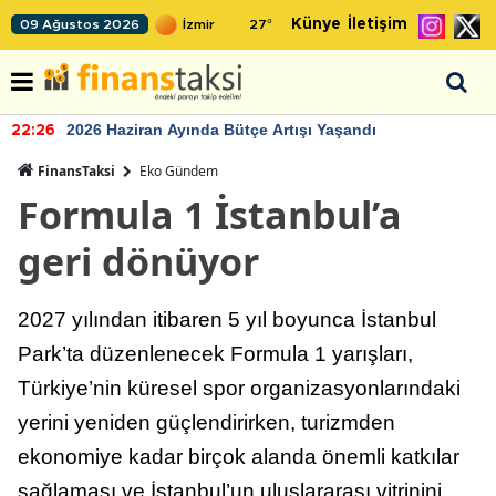
Künye
İletişim
09 Ağustos 2026
27
°
2026 Haziran Ayında Bütçe Artışı Yaşandı
22:26
FinansTaksi
Eko Gündem
Formula 1 İstanbul’a
geri dönüyor
2027 yılından itibaren 5 yıl boyunca İstanbul
Park’ta düzenlenecek Formula 1 yarışları,
Türkiye’nin küresel spor organizasyonlarındaki
yerini yeniden güçlendirirken, turizmden
ekonomiye kadar birçok alanda önemli katkılar
sağlaması ve İstanbul’un uluslararası vitrinini