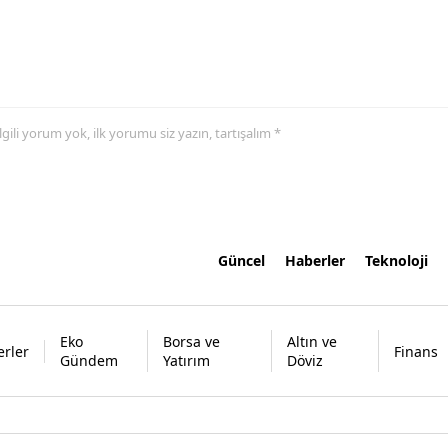
 ilgili yorum yok, ilk yorumu siz yazın, tartışalım *
Güncel
Haberler
Teknoloji
Eko
Borsa ve
Altın ve
rler
Finans
Gündem
Yatırım
Döviz