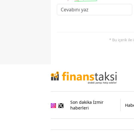
* Bu içerik ile
Son dakika İzmir
Habe
haberleri