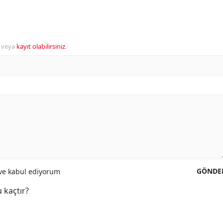
veya
kayıt olabilirsiniz
.
GÖNDE
e kabul ediyorum
 kaçtır?