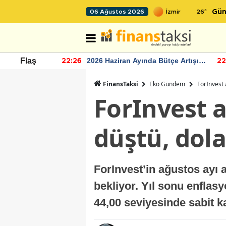
26
°
06 Ağustos 2026
Gün
r seviyesinin
2026 Haziran Ayında Bütçe Artışı
Flaş
22:26
22
Yaşandı
FinansTaksi
Eko Gündem
ForInvest 
ForInvest a
düştü, dola
ForInvest’in ağustos ayı 
bekliyor. Yıl sonu enflas
44,00 seviyesinde sabit k