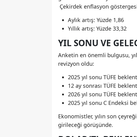
Çekirdek enflasyon göstergesi 
Aylık artış: Yüzde 1,86
Yıllık artış: Yüzde 33,32
YIL SONU VE GEL
Anketin en önemli bulgusu, yı
revizyon oldu:
2025 yıl sonu TÜFE beklent
12 ay sonrası TÜFE beklen
2026 yıl sonu TÜFE beklent
2025 yıl sonu C Endeksi be
Ekonomistler, yılın son çeyreğ
girileceği görüşünde.