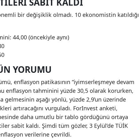
ILERI SABIT KALDI
önemli bir değişiklik olmadı. 10 ekonomistin katıldığı
ini: 44,00 (öncekiyle aynı)
80
50
ÜN YORUMU
mü, enflasyon patikasının “iyimserleşmeye devam
sonu enflasyon tahminini yüzde 30,5 olarak korurken,
nda gelmesinin aşağı yönlü, yüzde 2,9’un üzerinde
kleri artıracağını vurguladı. ForInvest anketi,
hesinde daha umutlu bir tablo gördüğünü ortaya
iler sabit kaldı. Şimdi tüm gözler, 3 Eylül’de TÜİK
flasyon verilerine çevrildi.