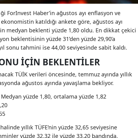
ği ForInvest Haber’in ağustos ayı enflasyon ve
 ekonomistin katıldığı ankete göre, ağustos ayı
için medyan beklenti yüzde 1,80 oldu. En dikkat çekici
syon beklentisinin yüzde 31’den yüzde 29,90’a
yıl sonu tahmini ise 44,00 seviyesinde sabit kaldı.
ONU İÇIN BEKLENTILER
anacak TÜİK verileri öncesinde, temmuz ayında yıllık
lasyonda ağustos ayında yavaşlama bekliyor.
i: Medyan yüzde 1,80, ortalama yüzde 1,82
,20
55
alinde yıllık TÜFE’nin yüzde 32,65 seviyesine
tahminler yüzde 32,32 ile yüzde 33,20 bandında.