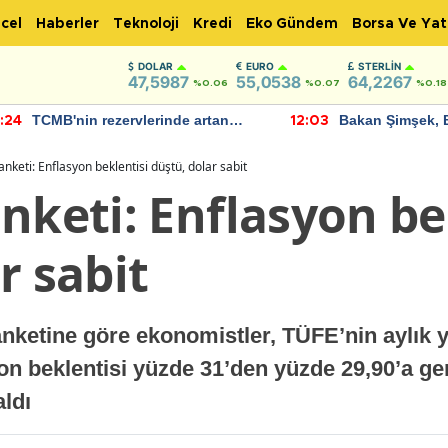
cel
Haberler
Teknoloji
Kredi
Eko Gündem
Borsa Ve Yat
DOLAR
EURO
STERLIN
47,5987
55,0538
64,2267
%0.06
%0.07
%0.18
TCMB'nin rezervlerinde artan
Bakan Şimşek, 
:24
12:03
momentum devam ediyor
için umut verici
bulundu
anketi: Enflasyon beklentisi düştü, dolar sabit
nketi: Enflasyon be
r sabit
anketine göre ekonomistler, TÜFE’nin aylık 
yon beklentisi yüzde 31’den yüzde 29,90’a ge
aldı