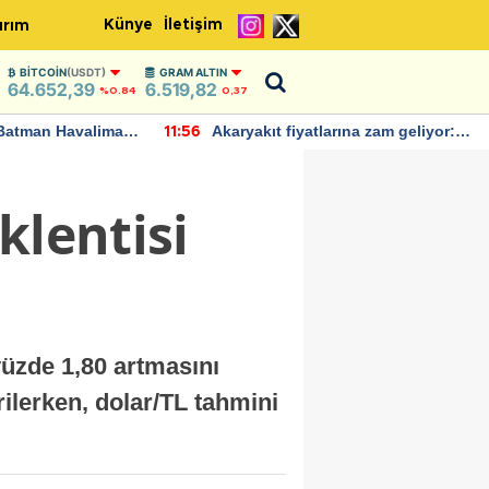
Künye
İletişim
ırım
BITCOIN
(USDT)
GRAM ALTIN
64.652,39
6.519,82
%0.84
0,37
Batman Havalimanı
Akaryakıt fiyatlarına zam geliyor:
11:56
 açıklamalarda
Yeni tarih açıklandı
klentisi
yüzde 1,80 artmasını
rilerken, dolar/TL tahmini