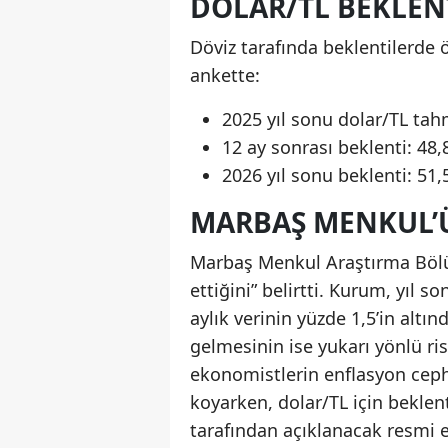
DOLAR/TL BEKLENT
Döviz tarafında beklentilerde 
ankette:
2025 yıl sonu dolar/TL tahm
12 ay sonrası beklenti: 48,
2026 yıl sonu beklenti: 51,
MARBAŞ MENKUL’
Marbaş Menkul Araştırma Bölü
ettiğini” belirtti. Kurum, yıl 
aylık verinin yüzde 1,5’in altı
gelmesinin ise yukarı yönlü ris
ekonomistlerin enflasyon cep
koyarken, dolar/TL için beklent
tarafından açıklanacak resmi en