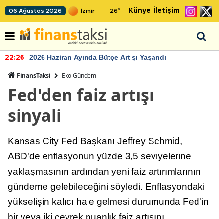
Künye
İletişim
06 Ağustos 2026
26
°
2026 Haziran Ayında Bütçe Artışı Yaşandı
22:26
FinansTaksi
Eko Gündem
Fed'den faiz artışı
sinyali
Kansas City Fed Başkanı Jeffrey Schmid,
ABD'de enflasyonun yüzde 3,5 seviyelerine
yaklaşmasının ardından yeni faiz artırımlarının
gündeme gelebileceğini söyledi. Enflasyondaki
yükselişin kalıcı hale gelmesi durumunda Fed'in
bir veya iki çeyrek puanlık faiz artışını