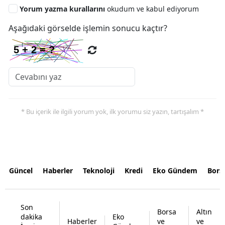
Yorum yazma kurallarını
okudum ve kabul ediyorum
Aşağıdaki görselde işlemin sonucu kaçtır?
* Bu içerik ile ilgili yorum yok, ilk yorumu siz yazın, tartışalım *
Güncel
Haberler
Teknoloji
Kredi
Eko Gündem
Bors
Son
Borsa
Altın
dakika
Eko
Haberler
ve
ve