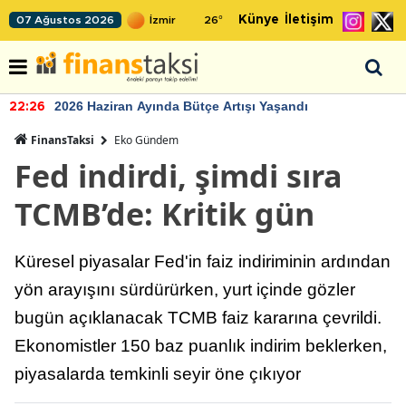
Künye
İletişim
07 Ağustos 2026
26
°
2026 Haziran Ayında Bütçe Artışı Yaşandı
22:26
FinansTaksi
Eko Gündem
Fed indirdi, şimdi sıra
TCMB’de: Kritik gün
Küresel piyasalar Fed'in faiz indiriminin ardından
yön arayışını sürdürürken, yurt içinde gözler
bugün açıklanacak TCMB faiz kararına çevrildi.
Ekonomistler 150 baz puanlık indirim beklerken,
piyasalarda temkinli seyir öne çıkıyor