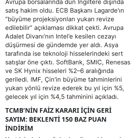
Avrupa borsalarında dün İngiltere dışında
satış hakim oldu. ECB Başkanı Lagarde'ın
“büyüme projeksiyonları yukarı revize
edilebilir” açıklaması dikkat çekti. Avrupa
Adalet Divanı’nın Intel’e kesilen cezayı
düşürmesi de gündemde yer aldı. Asya
tarafında ise teknoloji hisselerindeki sert
satışlar öne çıktı. SoftBank, SMIC, Renesas
ve SK Hynix hisseleri %2–6 aralığında
geriledi. IMF, Çin'in büyüme tahminlerini
yukarı yönlü revize ederek bu yıl için %5,
gelecek yıl için %4,5 tahminini açıkladı.
TCMB’NIN FAIZ KARARI İÇIN GERI
SAYIM: BEKLENTI 150 BAZ PUAN
İNDIRIM