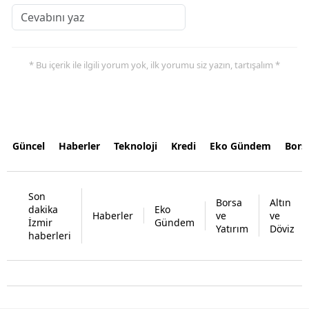
* Bu içerik ile ilgili yorum yok, ilk yorumu siz yazın, tartışalım *
Güncel
Haberler
Teknoloji
Kredi
Eko Gündem
Bors
Son
Borsa
Altın
dakika
Eko
Haberler
ve
ve
İzmir
Gündem
Yatırım
Döviz
haberleri