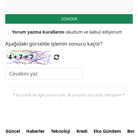
GÖNDER
Yorum yazma kurallarını
okudum ve kabul ediyorum
Aşağıdaki görselde işlemin sonucu kaçtır?
* Bu içerik ile ilgili yorum yok, ilk yorumu siz yazın, tartışalım *
Güncel
Haberler
Teknoloji
Kredi
Eko Gündem
Bors