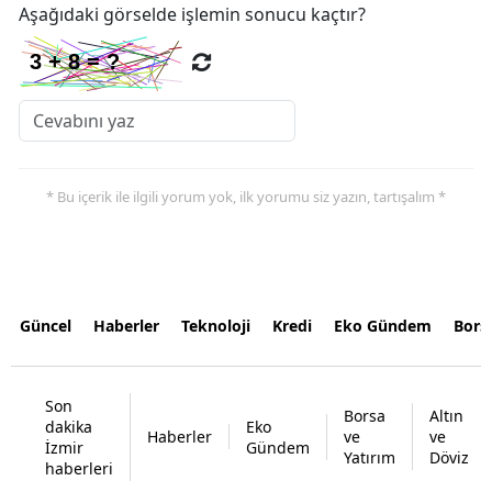
Aşağıdaki görselde işlemin sonucu kaçtır?
* Bu içerik ile ilgili yorum yok, ilk yorumu siz yazın, tartışalım *
Güncel
Haberler
Teknoloji
Kredi
Eko Gündem
Bors
Son
Borsa
Altın
dakika
Eko
Haberler
ve
ve
İzmir
Gündem
Yatırım
Döviz
haberleri