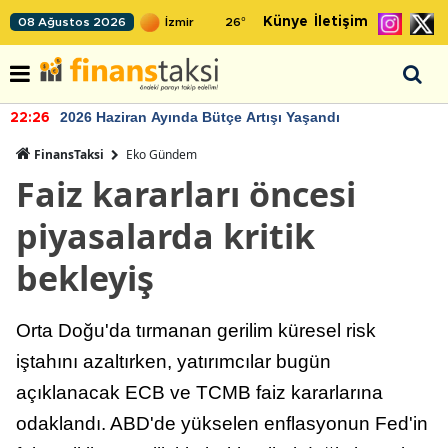
Künye
İletişim
08 Ağustos 2026
26
°
2026 Haziran Ayında Bütçe Artışı Yaşandı
22:26
FinansTaksi
Eko Gündem
Faiz kararları öncesi
piyasalarda kritik
bekleyiş
Orta Doğu'da tırmanan gerilim küresel risk
iştahını azaltırken, yatırımcılar bugün
açıklanacak ECB ve TCMB faiz kararlarına
odaklandı. ABD'de yükselen enflasyonun Fed'in