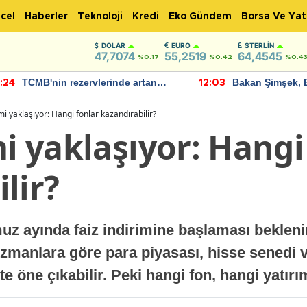
cel
Haberler
Teknoloji
Kredi
Eko Gündem
Borsa Ve Yat
DOLAR
EURO
STERLIN
47,7074
55,2519
64,4545
%0.17
%0.42
%0.4
TCMB'nin rezervlerinde artan
Bakan Şimşek, 
:24
12:03
momentum devam ediyor
için umut verici
bulundu
imi yaklaşıyor: Hangi fonlar kazandırabilir?
mi yaklaşıyor: Hangi
lir?
z ayında faiz indirimine başlaması beklenir
 Uzmanlara göre para piyasası, hisse senedi 
e öne çıkabilir. Peki hangi fon, hangi yatır