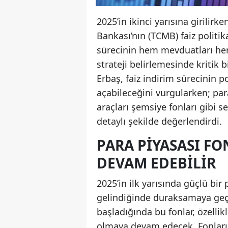
2025’in ikinci yarısına girilir
Bankası’nın (TCMB) faiz politik
sürecinin hem mevduatları hem 
strateji belirlemesinde kritik
Erbaş, faiz indirim sürecinin p
açabileceğini vurgularken; par
araçları şemsiye fonları gibi 
detaylı şekilde değerlendirdi.
PARA PIYASASI FO
DEVAM EDEBILIR
2025’in ilk yarısında güçlü bir
gelindiğinde duraksamaya geçmi
başladığında bu fonlar, özellikl
olmaya devam edecek. Fonların 