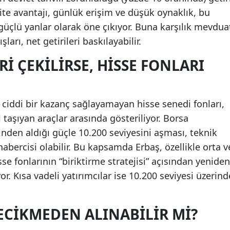
idite avantajı, günlük erişim ve düşük oynaklık, bu
 güçlü yanlar olarak öne çıkıyor. Buna karşılık mevdua
ları, net getirileri baskılayabilir.
RI ÇEKILIRSE, HISSE FONLARI
na ciddi bir kazanç sağlayamayan hisse senedi fonları,
l taşıyan araçlar arasında gösteriliyor. Borsa
nden aldığı güçle 10.200 seviyesini aşması, teknik
abercisi olabilir. Bu kapsamda Erbaş, özellikle orta v
sse fonlarının “biriktirme stratejisi” açısından yeniden
or. Kısa vadeli yatırımcılar ise 10.200 seviyesi üzerind
ECIKMEDEN ALINABILIR MI?