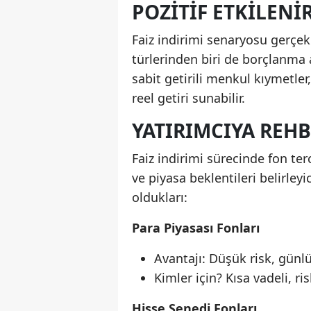
POZITIF ETKILENI
Faiz indirimi senaryosu gerçe
türlerinden biri de borçlanma a
sabit getirili menkul kıymetler
reel getiri sunabilir.
YATIRIMCIYA REHB
Faiz indirimi sürecinde fon terc
ve piyasa beklentileri belirleyi
oldukları:
Para Piyasası Fonları
Avantajı: Düşük risk, günlü
Kimler için? Kısa vadeli, r
Hisse Senedi Fonları