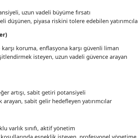
ansiyeli, uzun vadeli büyüme fırsatı
li düşünen, piyasa riskini tolere edebilen yatırımcıla
er)
re karşı koruma, enflasyona karşı güvenli liman
şitlendirmek isteyen, uzun vadeli güvence arayan
er artışı, sabit getiri potansiyeli
 arayan, sabit gelir hedefleyen yatırımcılar
klu varlık sınıfı, aktif yönetim
a koşullarında esneklik isteyen, profesyonel yönetime