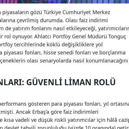
ken piyasaların gözü Türkiye Cumhuriyet Merkez
alarına çevrilmiş durumda. Olası faiz indirimi
de yatırım fonlarını nasıl etkileyeceği, yatırımcıları
 bir rol oynuyor. Ahlatcı Portföy Genel Müdürü Tonguç
ortföy tercihlerinde köklü değişikliklere yol
a piyasası fonları, hisse senedi fonları ve borçlanma
seçeneklerin olası senaryolarda nasıl konumlanacağını
NLARI: GÜVENLI LIMAN ROLÜ
 performans gösteren para piyasası fonları, yıl ortasın
şti. Ancak Erbaş’a göre faiz indirimleri
e kısa vadeli ve düşük riskli yatırımcılar için hâlâ cazi
devlet tahvili zorunluluğu (yüzde 10 oranında) getir