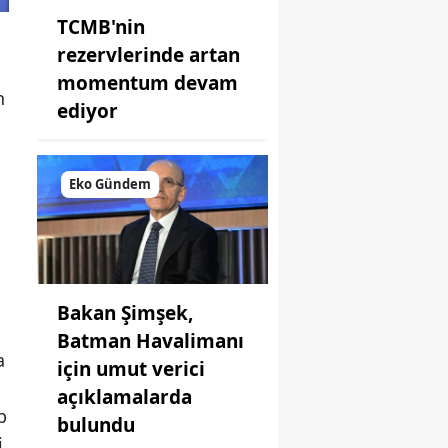
TCMB'nin
rezervlerinde artan
momentum devam
n
ediyor
Eko Gündem
Bakan Şimşek,
Batman Havalimanı
a
için umut verici
açıklamalarda
p
bulundu
i