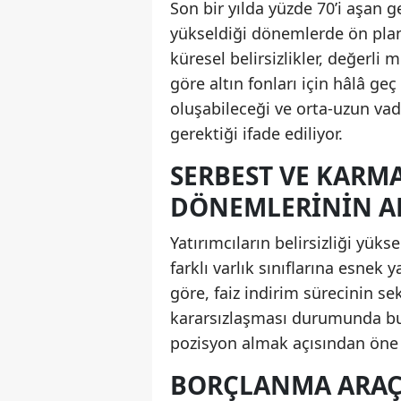
Son bir yılda yüzde 70’i aşan get
yükseldiği dönemlerde ön plana
küresel belirsizlikler, değerli
göre altın fonları için hâlâ geç
oluşabileceği ve orta-uzun va
gerektiği ifade ediliyor.
SERBEST VE KARMA
DÖNEMLERININ A
Yatırımcıların belirsizliği yü
farklı varlık sınıflarına esnek 
göre, faiz indirim sürecinin s
kararsızlaşması durumunda bu 
pozisyon almak açısından öne ç
BORÇLANMA ARAÇL