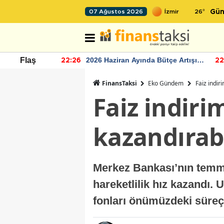
26
°
07 Ağustos 2026
Gün
r seviyesinin
2026 Haziran Ayında Bütçe Artışı
Flaş
22:26
22
Yaşandı
FinansTaksi
Eko Gündem
Faiz indir
Faiz indiri
kazandırabi
Merkez Bankası’nın temmu
hareketlilik hız kazandı.
fonları önümüzdeki süreçt