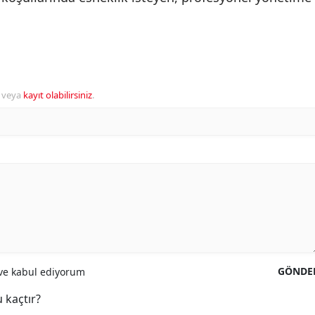
veya
kayıt olabilirsiniz
.
GÖNDE
e kabul ediyorum
 kaçtır?