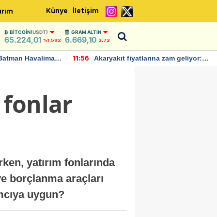
Künye
İletişim
ırım
BITCOIN
(USDT)
GRAM ALTIN
65.224,01
6.669,10
3
%1.582
2,72
Batman Havalimanı
Akaryakıt fiyatlarına zam geliyor:
11:56
 açıklamalarda
Yeni tarih açıklandı
 fonlar
ken, yatırım fonlarında
ve borçlanma araçları
ımcıya uygun?