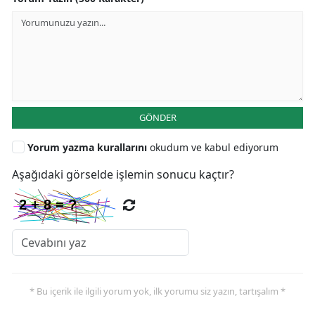
GÖNDER
Yorum yazma kurallarını
okudum ve kabul ediyorum
Aşağıdaki görselde işlemin sonucu kaçtır?
* Bu içerik ile ilgili yorum yok, ilk yorumu siz yazın, tartışalım *