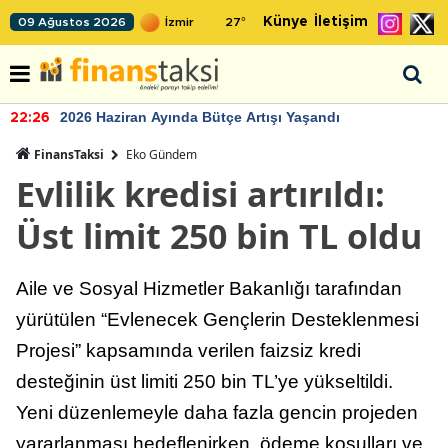
Künye
İletişim
09 Ağustos 2026
27
°
2026 Haziran Ayında Bütçe Artışı Yaşandı
22:26
FinansTaksi
Eko Gündem
Evlilik kredisi artırıldı:
Üst limit 250 bin TL oldu
Aile ve Sosyal Hizmetler Bakanlığı tarafından
yürütülen “Evlenecek Gençlerin Desteklenmesi
Projesi” kapsamında verilen faizsiz kredi
desteğinin üst limiti 250 bin TL’ye yükseltildi.
Yeni düzenlemeyle daha fazla gencin projeden
yararlanması hedeflenirken, ödeme koşulları ve