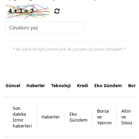
* Bu içerik ile ilgili yorum yok, ilk yorumu siz yazın, tartışalım *
Güncel
Haberler
Teknoloji
Kredi
Eko Gündem
Bors
Son
Borsa
Altın
dakika
Eko
Haberler
ve
ve
İzmir
Gündem
Yatırım
Döviz
haberleri