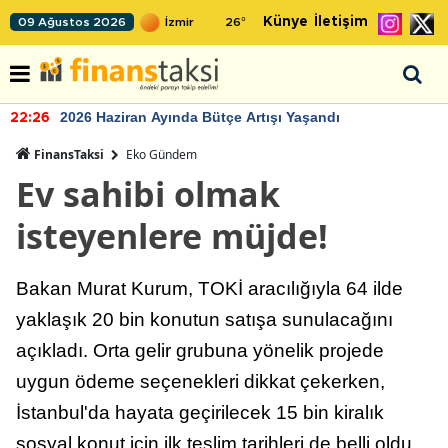
Künye
İletişim
09 Ağustos 2026
26
°
2026 Haziran Ayında Bütçe Artışı Yaşandı
22:26
FinansTaksi
Eko Gündem
Ev sahibi olmak
isteyenlere müjde!
Bakan Murat Kurum, TOKİ aracılığıyla 64 ilde
yaklaşık 20 bin konutun satışa sunulacağını
açıkladı. Orta gelir grubuna yönelik projede
uygun ödeme seçenekleri dikkat çekerken,
İstanbul'da hayata geçirilecek 15 bin kiralık
sosyal konut için ilk teslim tarihleri de belli oldu