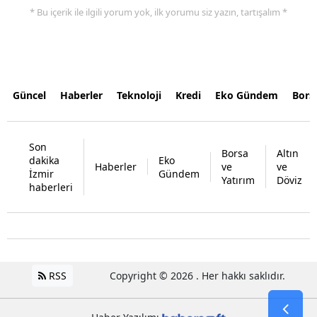
* Bu içerik ile ilgili yorum yok, ilk yorumu siz yazın, tartışalım *
Güncel
Haberler
Teknoloji
Kredi
Eko Gündem
Bors
Son
Borsa
Altın
dakika
Eko
Haberler
ve
ve
İzmir
Gündem
Yatırım
Döviz
haberleri
RSS
Copyright © 2026 . Her hakkı saklıdır.