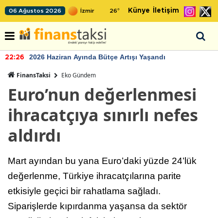
Künye
İletişim
06 Ağustos 2026
26
°
2026 Haziran Ayında Bütçe Artışı Yaşandı
22:26
FinansTaksi
Eko Gündem
Euro’nun değerlenmesi
ihracatçıya sınırlı nefes
aldırdı
Mart ayından bu yana Euro’daki yüzde 24’lük
değerlenme, Türkiye ihracatçılarına parite
etkisiyle geçici bir rahatlama sağladı.
Siparişlerde kıpırdanma yaşansa da sektör