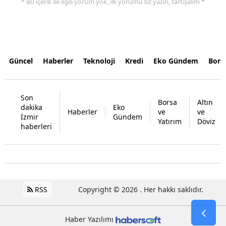
* Bu içerik ile ilgili yorum yok, ilk yorumu siz yazın, tartışalım *
Güncel
Haberler
Teknoloji
Kredi
Eko Gündem
Bors
Son
Borsa
Altın
dakika
Eko
Haberler
ve
ve
İzmir
Gündem
Yatırım
Döviz
haberleri
RSS
Copyright © 2026 . Her hakkı saklıdır.
Haber Yazılımı